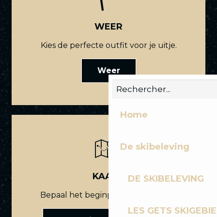
WEER
Kies de perfecte outfit voor je uitje.
Weer
Home
De skibeleving
KAART
DE SKIBELEVING
Bepaal het beginpunt van je route.
LES GETS SKIGEBI