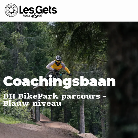
Aller
au
contenu
principal
Coachingsbaan
DH BikePark parcours -
Blauw niveau