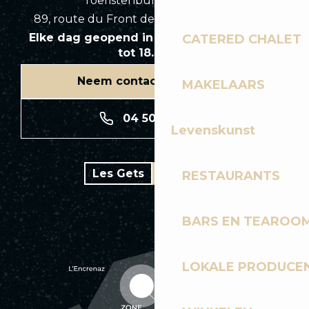
Toeristenbureau Les Gets
89, route du Front de Neige 74260 Les Gets
Elke dag geopend in het seizoen van 8.30
CATERED CHALET
tot 18.30 uur
Neem contact met ons op
MAKELAARS
04 50 74 74 74
Levenskunst
Les Gets
Bike park
RESTAURANTS
BARS EN TEAROO
LOKALE PRODUCE