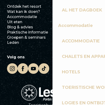
Ontdek het resort
Perszaal
AL HET DAGBOEK
Wat kan ik doen?
Club Les Gets
Accommodatie
Documentatie
Uit eten
Jobs
Accommodatie
Blog & advies
Ecotoerisme
Praktische informatie
Stadhuis
Groepen & seminars
SoleGets
ACCOMMODATIE
Leden
Les Gets Toerisme
CHALETS EN APP
Volg ons
HOTELS
TOERISTISCHE WO
LOGIES EN ONTBIJ