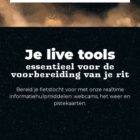
Groene
Blauwe
Rode
Zwarte
Elite-
Rode sporen
paden
sporen
sporen
sporen
sporen
Zwarte sporen
Je live tools
Elite-sporen
essentieel voor de
voorbereiding van je rit
Bereid je fietstocht voor met onze realtime
informatiehulpmiddelen: webcams, het weer en
pistekaarten.