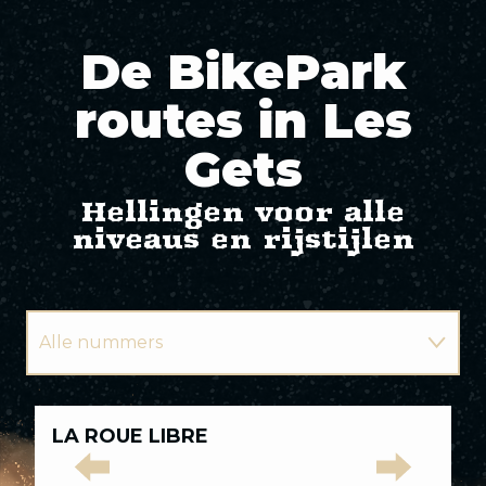
De BikePark
routes in Les
Gets
Hellingen voor alle
niveaus en rijstijlen
Alle nummers
Groene paden
Alle
LA ROUE LIBRE
T
nummers
Blauwe sporen