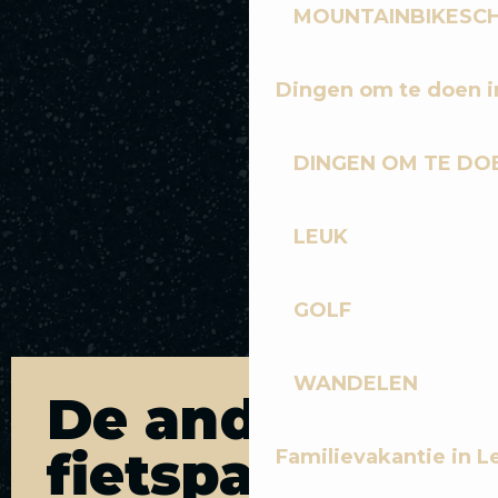
MOUNTAINBIKESCH
Dingen om te doen i
DINGEN OM TE DOE
LEUK
GOLF
WANDELEN
De andere
fietspaden
Familievakantie in L