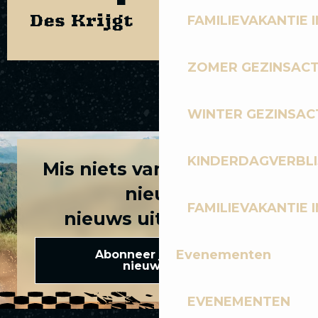
Des Krijgt
FAMILIEVAKANTIE I
ZOMER GEZINSACT
L’ENCAPE
WINTER GEZINSACT
KINDERDAGVERBLI
Mis niets van het laatste
nieuws
FAMILIEVAKANTIE I
nieuws uit Les Gets!
Evenementen
Abonneer je op onze
nieuwsbrief
EVENEMENTEN