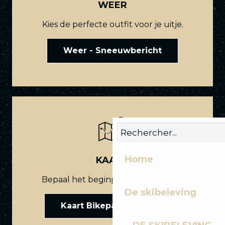
WEER
Kies de perfecte outfit voor je uitje.
Weer - Sneeuwbericht
Home
KAART
Bepaal het beginpunt van je route.
De skibeleving
Kaart Bikepark Les Gets