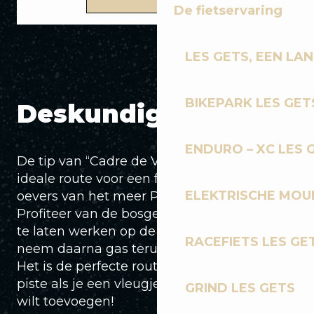
De fietservaring
LES GETS, EEN LA
BIKEPARK LES GET
Deskundig advies
ENDURO – XC LES 
De tip van “Cadre de Vie”: De oever is de
ideale route voor een fotosessie aan de
ELEKTRISCHE MOUN
oevers van het meer Plan du Rocher.
Profiteer van de bosgedeelten om je ogen
te laten werken op de scherpe bochten en
RACEFIETS LES GE
neem daarna gas terug op de alpenweiden.
Het is de perfecte route naar de Le Vion-net
piste als je een vleugje freestyle aan je run
GRIND LES GETS
wilt toevoegen!