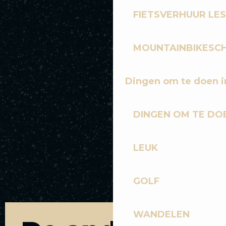
FIETSVERHUUR LES
MOUNTAINBIKESCH
Dingen om te doen i
DINGEN OM TE DOE
LEUK
GOLF
WANDELEN