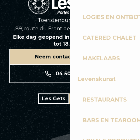
LOGIES EN ONTBIJ
Toeristenbureau Les Gets
89, route du Front de Neige 74260 Les Gets
Elke dag geopend in het seizoen van 8.30
CATERED CHALET
tot 18.30 uur
Neem contact met ons op
MAKELAARS
04 50 74 74 74
Levenskunst
Les Gets
Bike park
RESTAURANTS
BARS EN TEAROO