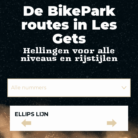
De BikePark
routes in Les
Gets
Hellingen voor alle
niveaus en rijstijlen
Alle nummers
Groene paden
Alle
ELLIPS LIJN
L
nummers
Blauwe sporen