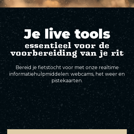
Groene
Blauwe
Rode
Zwarte
Elite-
Rode sporen
paden
sporen
sporen
sporen
sporen
Zwarte sporen
Je live tools
Elite-sporen
essentieel voor de
voorbereiding van je rit
Bereid je fietstocht voor met onze realtime
informatiehulpmiddelen: webcams, het weer en
pistekaarten.