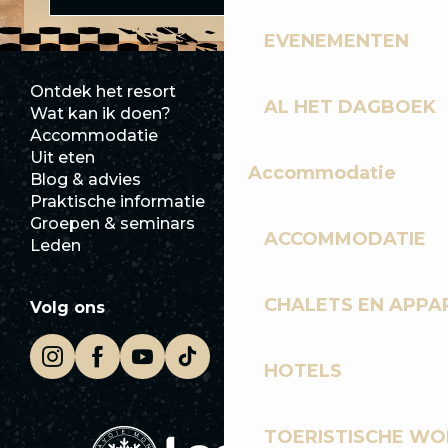
EVENEMENTEN
Ontdek het resort
Perszaal
AL HET DAGBOEK
Wat kan ik doen?
Club Les Gets
Accommodatie
Documentatie
Uit eten
Jobs
Accommodatie
Blog & advies
Ecotoerisme
Praktische informatie
Stadhuis
Groepen & seminars
SoleGets
ACCOMMODATIE
Leden
Les Gets Toerisme
CHALETS EN APP
Volg ons
HOTELS
TOERISTISCHE WO