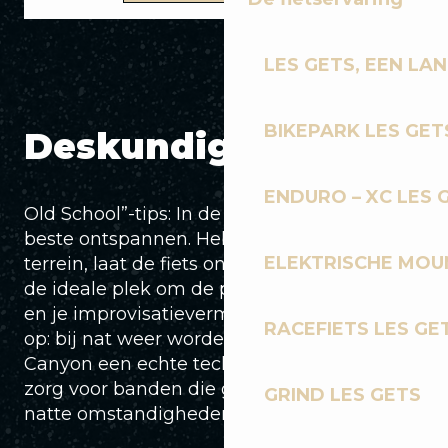
LES GETS, EEN LA
BIKEPARK LES GET
Deskundig advies
ENDURO – XC LES 
Old School”-tips: In de Canyon kun je het
beste ontspannen. Heb geen last van het
ELEKTRISCHE MOUN
terrein, laat de fiets onder je werken. Het is
de ideale plek om de precisie van je vering
en je improvisatievermogen te testen. Pas
RACEFIETS LES GE
op: bij nat weer worden de wortels van de
Canyon een echte technische uitdaging;
zorg voor banden die geschikt zijn voor
GRIND LES GETS
natte omstandigheden!