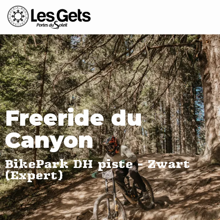
Aller
au
contenu
principal
Freeride du
Canyon
BikePark DH piste - Zwart
(Expert)