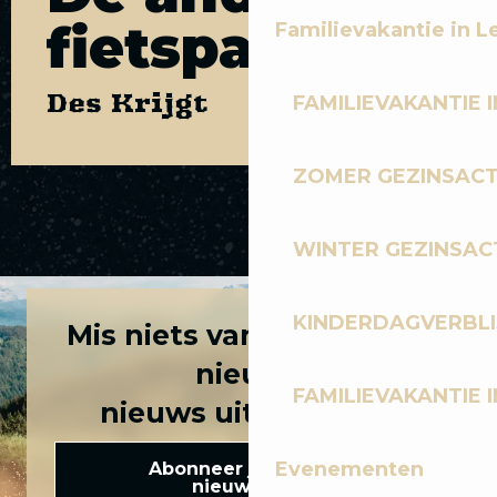
fietspaden
Familievakantie in L
Des Krijgt
FAMILIEVAKANTIE I
ZOMER GEZINSACT
LUCHTVAARTMAATSCHAPPIJEN
WINTER GEZINSACT
KINDERDAGVERBLI
Mis niets van het laatste
nieuws
FAMILIEVAKANTIE I
nieuws uit Les Gets!
Evenementen
Abonneer je op onze
nieuwsbrief