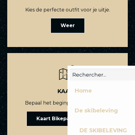
Kies de perfecte outfit voor je uitje.
Weer
Home
KAART
Bepaal het beginpunt van je route.
De skibeleving
Kaart Bikepark Les Gets
DE SKIBELEVING