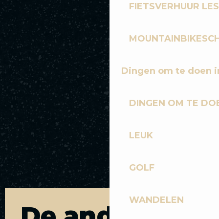
FIETSVERHUUR LES
MOUNTAINBIKESCH
Dingen om te doen i
DINGEN OM TE DOE
LEUK
GOLF
WANDELEN
De andere