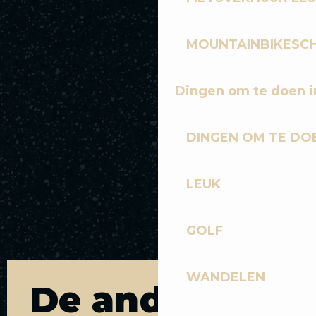
MOUNTAINBIKESCH
Dingen om te doen i
DINGEN OM TE DOE
LEUK
GOLF
WANDELEN
De andere