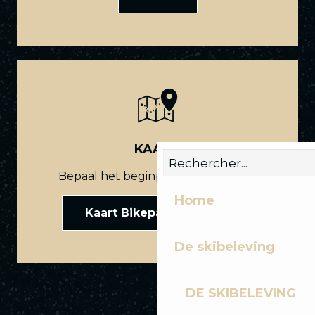
KAART
Bepaal het beginpunt van je route.
Home
Kaart Bikepark Les Gets
De skibeleving
DE SKIBELEVING