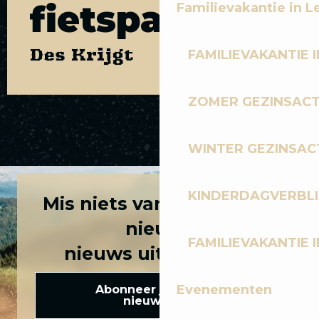
fietspaden
Familievakantie in L
Des Krijgt
FAMILIEVAKANTIE I
ZOMER GEZINSACT
TOMAWAK
WINTER GEZINSACT
KINDERDAGVERBLI
Mis niets van het laatste
nieuws
FAMILIEVAKANTIE I
nieuws uit Les Gets!
Evenementen
Abonneer je op onze
nieuwsbrief