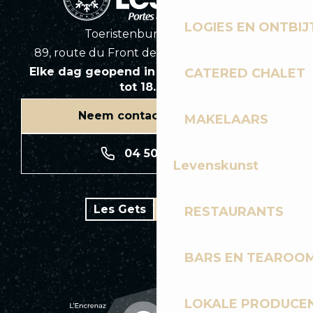
LOGIES EN ONTBIJ
Toeristenbureau Les Gets
89, route du Front de Neige 74260 Les Gets
Elke dag geopend in het seizoen van 8.30
CATERED CHALET
tot 18.30 uur
Neem contact met ons op
MAKELAARS
04 50 74 74 74
Levenskunst
Les Gets
Bike park
RESTAURANTS
BARS EN TEAROO
LOKALE PRODUCE