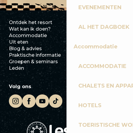
EVENEMENTEN
Ontdek het resort
Perszaal
AL HET DAGBOEK
Wat kan ik doen?
Club Les Gets
Accommodatie
Documentatie
Uit eten
Jobs
Accommodatie
Blog & advies
Ecotoerisme
Praktische informatie
Stadhuis
Groepen & seminars
SoleGets
ACCOMMODATIE
Leden
Les Gets Toerisme
CHALETS EN APP
Volg ons
HOTELS
TOERISTISCHE WO