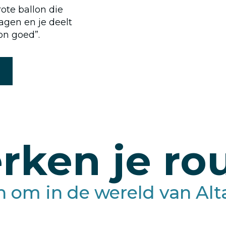
ote ballon die
vagen en je deelt
on goed”.
rken je ro
n om in de wereld van Al