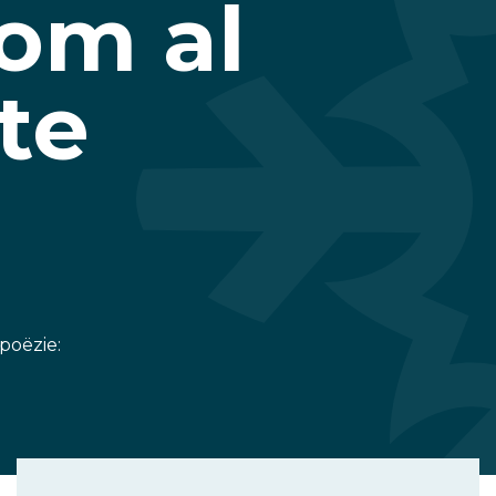
om al
te
poëzie: