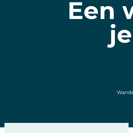
Een 
j
Wandel