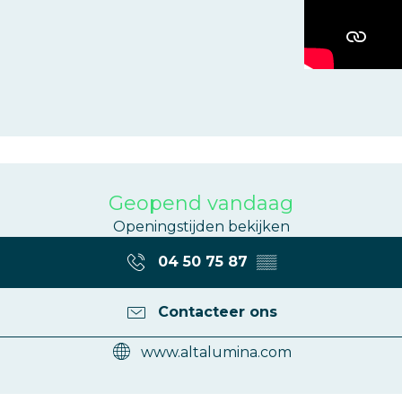
Geopend vandaag
Openingstijden bekijken
04 50 75 87
▒▒
Contacteer ons
www.altalumina.com