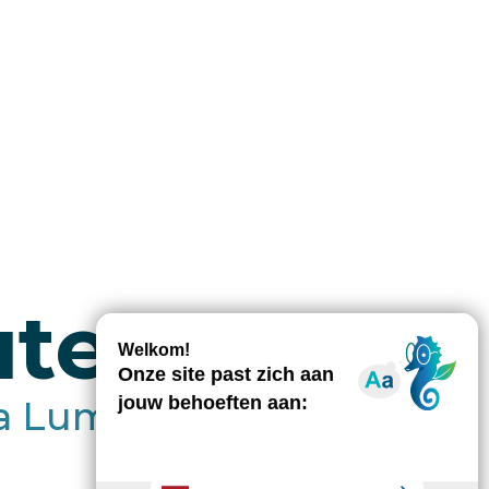
ute
ta Lumina te stappen