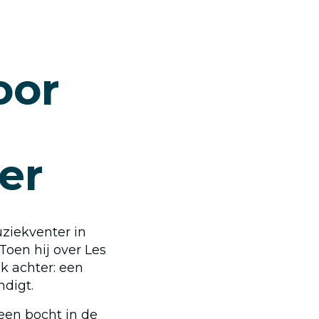
oor
er
ziekventer in
Toen hij over Les
uk achter: een
ndigt.
een bocht in de