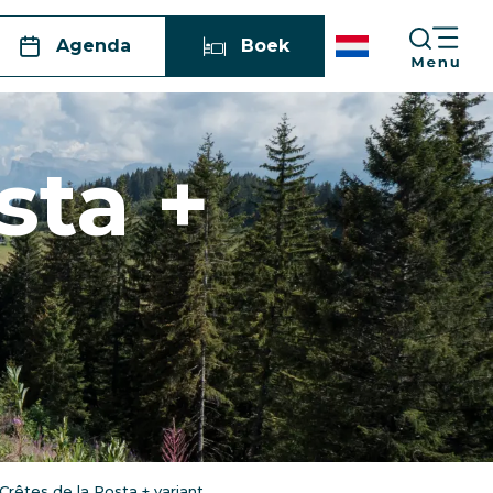
Agenda
Boek
sta +
Crêtes de la Rosta + variant