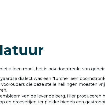
Natuur
 niet alleen mooi, het is ook doordrenkt van geh
voyaardse dialect was een “turche” een boomstr
 voorouders die deze steile hellingen moesten v
ren.
t embleem van de levende berg. Hier produceren 
oop en proeverijen ter plekke bieden een gastro