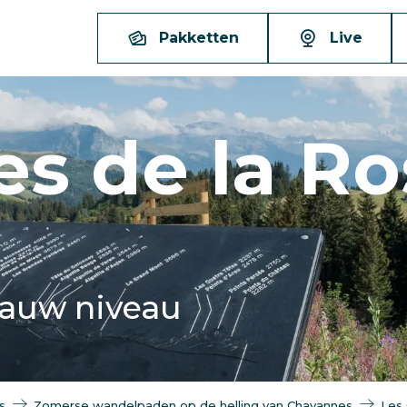
Pakketten
Live
es de la Ro
auw niveau
s
Zomerse wandelpaden op de helling van Chavannes
Les 