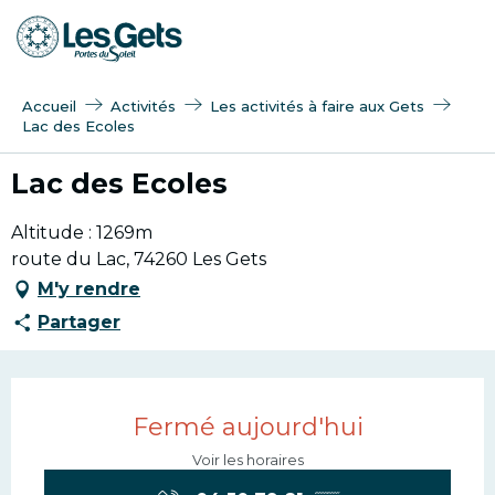
Aller
au
contenu
principal
Accueil
Activités
Les activités à faire aux Gets
Lac des Ecoles
Lac des Ecoles
Altitude : 1269m
route du Lac, 74260 Les Gets
M'y rendre
Partager
Ouverture et coordonn
Fermé aujourd'hui
Voir les horaires