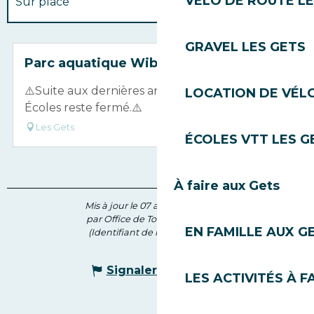
VÉLO DE ROUTE LE
Sur place
En lien avec
GRAVEL LES GETS
Réservable
Parc aquatique Wibit
⚠️Suite aux dernières analyses, le Lac des
LOCATION DE VÉLO
Écoles reste fermé.⚠️
Les Gets
ÉCOLES VTT LES G
À faire aux Gets
Mis à jour le 07 août 2026 à 10:46
par Office de Tourisme des Gets
EN FAMILLE AUX G
(Identifiant de l'offre :
7753643
)
Signaler une erreur
LES ACTIVITÉS À F