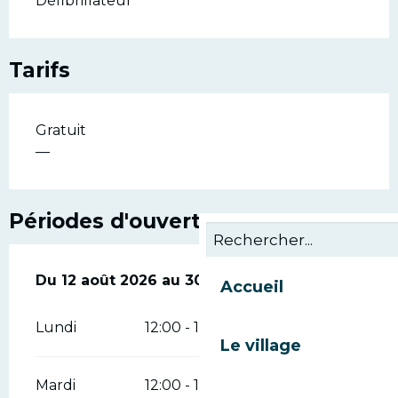
Défibrillateur
Tarifs
Gratuit
—
Périodes d'ouverture
Du
Du
12 août 2026
12 août 2026
au
au
30 août 2026
30 août 2026
Accueil
Lundi
12:00 - 18:30
Le village
Mardi
12:00 - 18:30