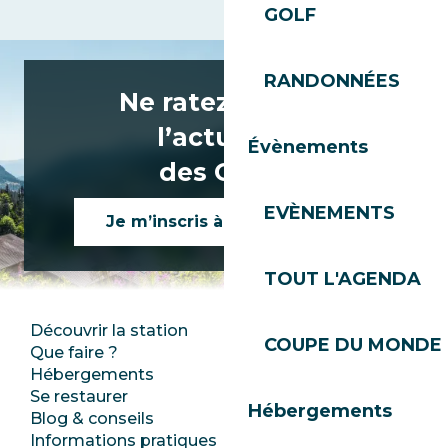
GOLF
RANDONNÉES
Ne ratez rien de
l’actualité
Évènements
des Gets !
EVÈNEMENTS
Je m’inscris à la newsletter
TOUT L'AGENDA
Découvrir la station
Espace Presse
COUPE DU MONDE 
Que faire ?
Club Les Gets
Hébergements
Documentation
Se restaurer
Emplois
Hébergements
Blog & conseils
Ecotourisme
Informations pratiques
Mairie