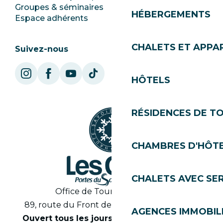
Groupes & séminaires
SoleGets
HÉBERGEMENTS
Espace adhérents
Les Gets Tourisme
CHALETS ET APP
Suivez-nous
HÔTELS
RÉSIDENCES DE T
CHAMBRES D'HÔT
CHALETS AVEC SE
Office de Tourisme des Gets
89, route du Front de Neige 74260 Les Gets
AGENCES IMMOBIL
Ouvert tous les jours en saison de 8h30 à