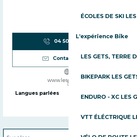
ÉCOLES DE SKI LES
L'expérience Bike
04 50 79 81
▒▒
LES GETS, TERRE 
Contactez-nous
BIKEPARK LES GET
www.lesgets.com
Langues parlées
Langues parlées
ENDURO - XC LES 
VTT ÉLÉCTRIQUE L