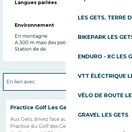
Langues parlées
Langues parlées
LES GETS, TERRE 
Environnement
Environnement
En montagne
BIKEPARK LES GET
A 300 m maxi des pistes
Station de ski
ENDURO - XC LES 
VTT ÉLÉCTRIQUE L
En lien avec
VÉLO DE ROUTE LE
Sur place
Réservable
Practice Golf Les Gets
GRAVEL LES GETS
Aux Gets, drivez face au Mont Blanc ! Le
Practice du Golf des Gets, situé à 55 minutes