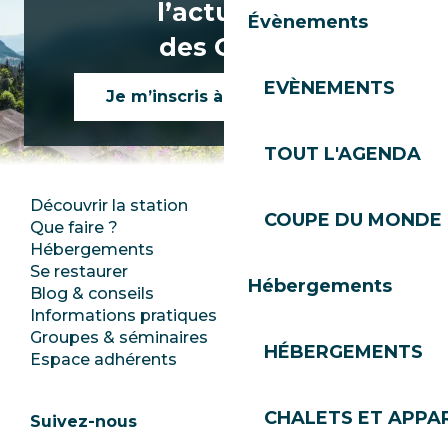
l’actualité
Évènements
des Gets !
EVÈNEMENTS
Je m’inscris à la newsletter
TOUT L'AGENDA
Découvrir la station
Espace Presse
COUPE DU MONDE 
Que faire ?
Club Les Gets
Hébergements
Documentation
Se restaurer
Emplois
Hébergements
Blog & conseils
Ecotourisme
Informations pratiques
Mairie
Groupes & séminaires
SoleGets
HÉBERGEMENTS
Espace adhérents
Les Gets Tourisme
CHALETS ET APP
Suivez-nous