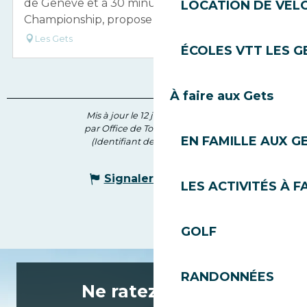
de Genève et à 30 minutes de l'Evian
LOCATION DE VÉLO
Championship, propose des panoramas...
Les Gets
ÉCOLES VTT LES G
À faire aux Gets
Mis à jour le 12 juin 2026 à 16:37
par Office de Tourisme des Gets
EN FAMILLE AUX G
(Identifiant de l'offre :
210129
)
Signaler une erreur
LES ACTIVITÉS À F
GOLF
RANDONNÉES
Ne ratez rien de