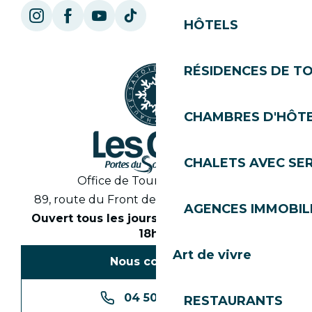
HÔTELS
RÉSIDENCES DE T
CHAMBRES D'HÔT
CHALETS AVEC SE
Office de Tourisme des Gets
89, route du Front de Neige 74260 Les Gets
AGENCES IMMOBIL
Ouvert tous les jours en saison de 8h30 à
18h30
Art de vivre
Nous contacter
04 50 74 74 74
RESTAURANTS