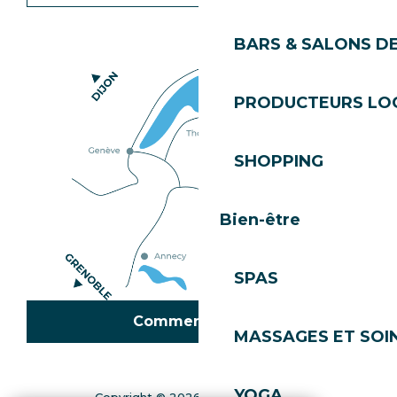
BARS & SALONS D
PRODUCTEURS LO
SHOPPING
Bien-être
SPAS
Comment venir ?
MASSAGES ET SOI
YOGA