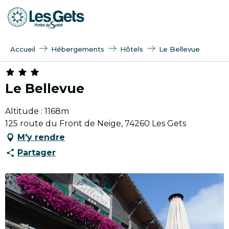
Aller
au
contenu
principal
Accueil
Hébergements
Hôtels
Le Bellevue
Le Bellevue
Altitude : 1168m
125 route du Front de Neige, 74260 Les Gets
M'y rendre
Partager