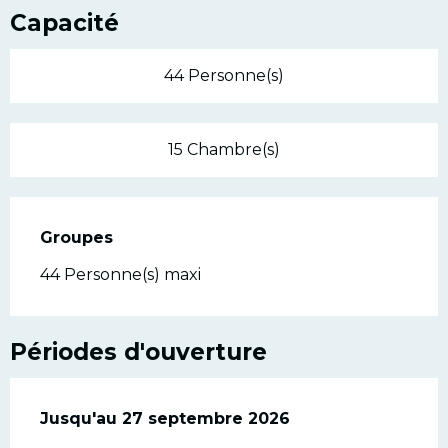
Capacité
44 Personne(s)
15 Chambre(s)
Groupes
Groupes
44 Personne(s) maxi
Périodes d'ouverture
Du
Jusqu'au
6 juin 2026
27 septembre 2026
au
27 septembre 2026