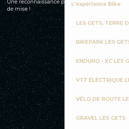
Une reconnaissance prudente est toujours
L'expérience Bike
de mise !
LES GETS, TERRE 
BIKEPARK LES GET
ENDURO - XC LES 
VTT ÉLÉCTRIQUE L
VÉLO DE ROUTE LE
GRAVEL LES GETS