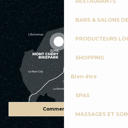
RESTAURANTS
BARS & SALONS D
PRODUCTEURS LO
SHOPPING
Bien-être
SPAS
Comment venir ?
MASSAGES ET SOI