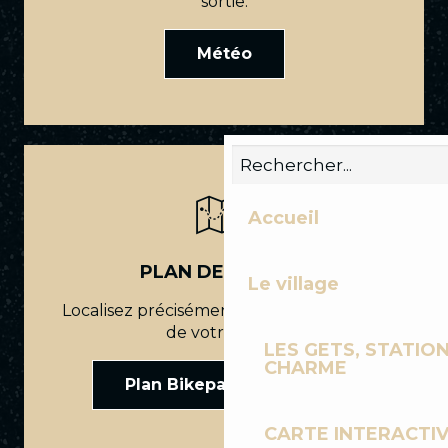
sortie.
Météo
Accueil
PLAN DES PISTES
Le village
Localisez précisément le point de départ
de votre tracé.
LES GETS, STATION
CHARME
Plan Bikepark Les Gets
CARTE INTERACTI