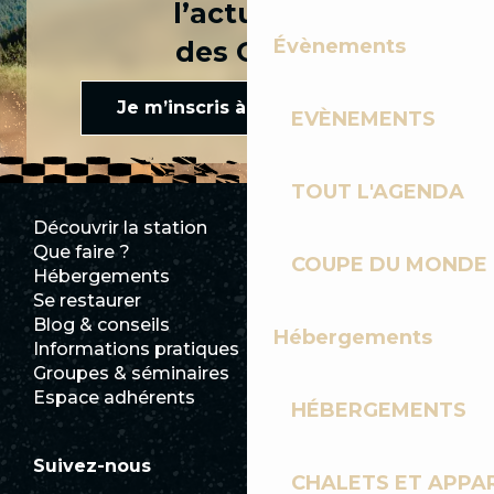
l’actualité
Évènements
des Gets !
Je m’inscris à la newsletter
EVÈNEMENTS
TOUT L'AGENDA
Découvrir la station
Espace Presse
Que faire ?
Club Les Gets
COUPE DU MONDE 
Hébergements
Documentation
Se restaurer
Emplois
Blog & conseils
Ecotourisme
Hébergements
Informations pratiques
Mairie
Groupes & séminaires
SoleGets
Espace adhérents
Les Gets Tourisme
HÉBERGEMENTS
Suivez-nous
CHALETS ET APP