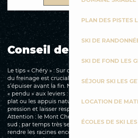
DOMAINE SKIABLE 
PLAN DES PISTES 
SKI DE RANDONNÉE
Conseil de l'expert
SKI DE FOND LES 
Le tips « Chéry » : Sur cette piste, la gestion
du freinage est cruciale pour ne pas
SÉJOUR SKI LES G
s’épuiser avant la fin. Ne restez pas
« pendu » aux leviers : cherchez les zones de
plat ou les appuis naturels pour relâcher la
LOCATION DE MATÉ
pression et laisser respirer vos suspensions.
Attention : le Mont Chéry est exposé plein
ÉCOLES DE SKI LES
sud ; par temps très sec, la poussière peut
rendre les racines encore plus piégeuses.