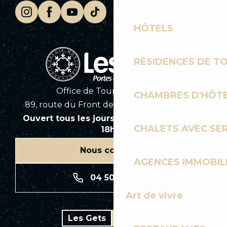
HÔTELS
RÉSIDENCES DE T
Office de Tourisme des Gets
CHAMBRES D'HÔT
89, route du Front de Neige 74260 Les Gets
Ouvert tous les jours en saison de 8h30 à
CHALETS AVEC SE
18h30
Nous contacter
AGENCES IMMOBIL
04 50 74 74 74
Art de vivre
Les Gets
Bike park