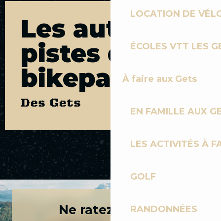
LOCATION DE VÉLO
Les autres
pistes du
ÉCOLES VTT LES G
bikepark
À faire aux Gets
Des Gets
EN FAMILLE AUX G
LES ACTIVITÉS À F
THE SHORE
GOLF
Ne ratez rien de
RANDONNÉES