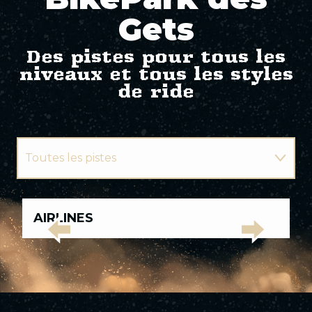
Gets
Des pistes pour tous les
niveaux et tous les styles
de ride
Toutes les pistes
Pistes vertes
Toutes
AIRLINES
L
les
Pistes bleues
pistes
Pistes
Pistes
Pistes
Pistes
Pistes
vertes
bleues
rouges
noires
Élites
Pistes rouges