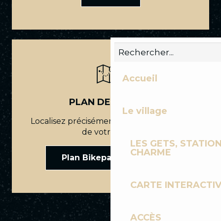
Accueil
PLAN DES PISTES
Le village
Localisez précisément le point de départ
de votre tracé.
LES GETS, STATION
CHARME
Plan Bikepark Les Gets
CARTE INTERACTI
ACCÈS