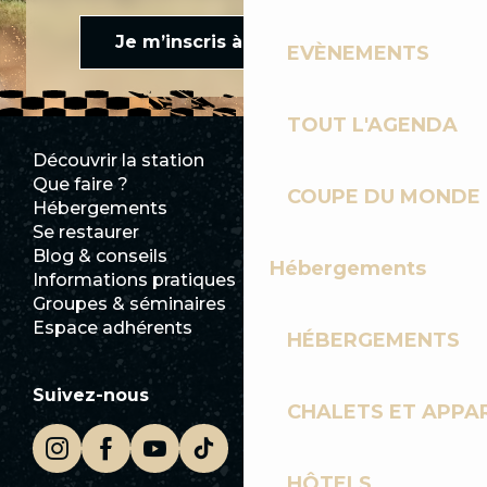
Je m’inscris à la newsletter
EVÈNEMENTS
TOUT L'AGENDA
Découvrir la station
Espace Presse
Que faire ?
Club Les Gets
COUPE DU MONDE 
Hébergements
Documentation
Se restaurer
Emplois
Blog & conseils
Ecotourisme
Hébergements
Informations pratiques
Mairie
Groupes & séminaires
SoleGets
Espace adhérents
Les Gets Tourisme
HÉBERGEMENTS
Suivez-nous
CHALETS ET APP
HÔTELS