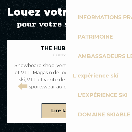
Louez votre matériel
INFORMATIONS PR
pour votre session ride
PATRIMOINE
THE HUB – NETSKI
COMMERCES
AMBASSADEURS L
Snowboard shop, vente de snowboards, skis
et VTT. Magasin de location de snowboards,
t
L'expérience ski
ski, VTT et vente de textile technique et
sportswear au coeur du village.
L'EXPÉRIENCE SKI
Lire la suite
DOMAINE SKIABLE 