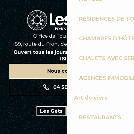
RÉSIDENCES DE T
Office de Tourisme des Gets
CHAMBRES D'HÔT
89, route du Front de Neige 74260 Les Gets
Ouvert tous les jours en saison de 8h30 à
CHALETS AVEC SE
18h30
Nous contacter
AGENCES IMMOBIL
04 50 74 74 74
Art de vivre
Les Gets
Bike park
RESTAURANTS