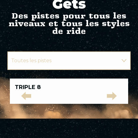
Gets
Des pistes pour tous les
niveaux et tous les styles
de ride
Toutes les pistes
Pistes vertes
Toutes
TRIPLE 8
L
les
Pistes bleues
pistes
Pistes
Pistes
Pistes
Pistes
Pistes
Pistes rouges
vertes
bleues
rouges
noires
Élites
Pistes noires