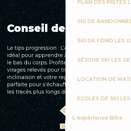
PLAN DES PISTES 
SKI DE RANDONNÉE
Conseil de l'expert
SKI DE FOND LES 
Le tips progression : L’Arpette est le terrain
idéal pour apprendre à dissocier le haut et
SÉJOUR SKI LES G
le bas du corps. Profitez de la fluidité des
virages relevés pour travailler votre
inclinaison et votre regard. C’est la piste
LOCATION DE MATÉ
parfaite pour s’échauffer avant d’attaquer
les tracés plus longs de la station.
ÉCOLES DE SKI LES
L'expérience Bike