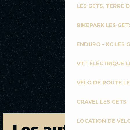
LES GETS, TERRE 
BIKEPARK LES GET
ENDURO - XC LES 
VTT ÉLÉCTRIQUE L
VÉLO DE ROUTE LE
GRAVEL LES GETS
LOCATION DE VÉLO
Les autres