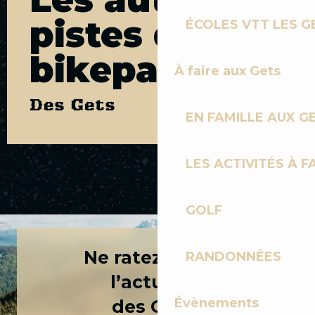
pistes du
ÉCOLES VTT LES G
bikepark
À faire aux Gets
Des Gets
EN FAMILLE AUX G
LES ACTIVITÉS À F
LA ROUE LIBRE
GOLF
Ne ratez rien de
RANDONNÉES
l’actualité
Évènements
des Gets !