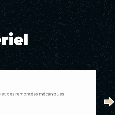
riel
sses et des remontées mécaniques