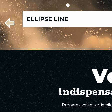
Toutes
ELLIPSE LINE
les
Pistes
Pistes
Pistes
Pistes
Pistes
pistes
vertes
bleues
rouges
noires
Élites
V
indispens
Préparez votre sortie bik