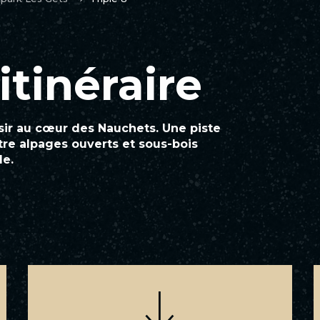
itinéraire
isir au cœur des Nauchets. Une piste
re alpages ouverts et sous-bois
le.