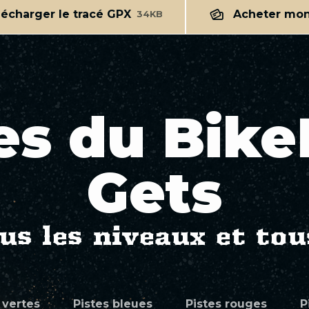
lécharger le tracé GPX
Acheter mon 
34KB
es du Bik
Gets
us les niveaux et tous
 vertes
Pistes bleues
Pistes rouges
P