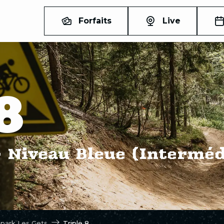
Forfaits
Live
8
 Niveau Bleue (Interméd
epark Les Gets
Triple 8