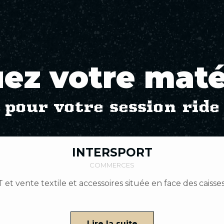
ez votre maté
pour votre session ride
INTERSPORT
COMMERCES
T et vente textile et accessoires située en face des cai
Lire la suite