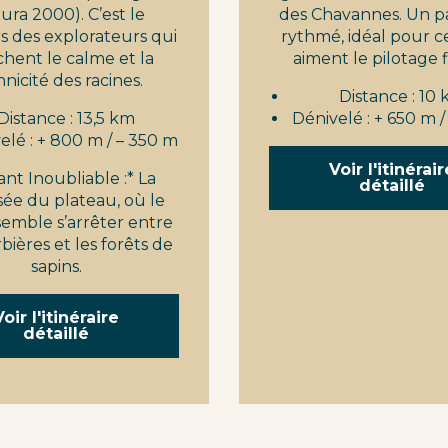
ura 2000). C’est le
des Chavannes. Un p
s des explorateurs qui
rythmé, idéal pour c
hent le calme et la
aiment le pilotage f
nicité des racines.
Distance : 10
Distance : 13,5 km
Dénivelé : + 650 m 
elé : + 800 m / – 350 m
Voir l'itinérair
tant Inoubliable :* La
détaillé
sée du plateau, où le
emble s’arrêter entre
bières et les forêts de
sapins.
Voir l'itinéraire
détaillé