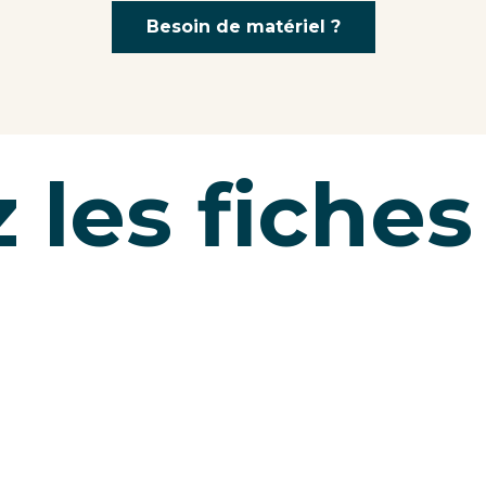
Besoin de matériel ?
 les fiches
Boucle des Clarines
du Mont Caly. 6 km de pur bonheur en alpage, ultra-accessib
cloches, face au toit de...