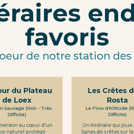
éraires en
favoris
oeur de notre station des
our du Plateau
Les Crêtes d
de Loex
Rosta
on Sauvage (Noir - Très
Le Flow d'Altitude (
Difficile)
Difficile)
mersion au cœur d’un
Un itinéraire qui joue
ce naturel protégé
lignes de crêtes sur l