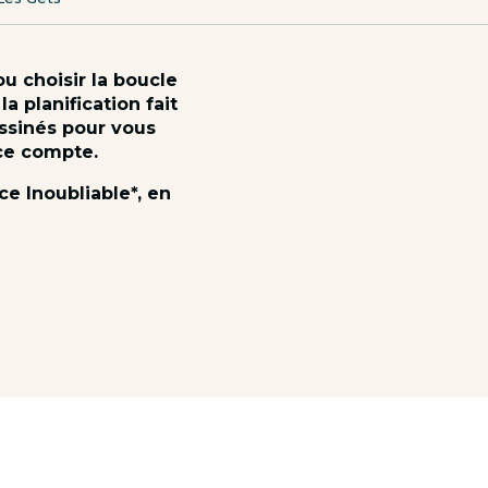
u choisir la boucle
a planification fait
essinés pour vous
ace compte.
ce Inoubliable*, en