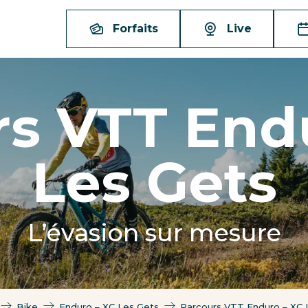
Forfaits
Live
s VTT End
Les Gets
L’évasion sur mesure
Bike
Enduro – XC Les Gets
Parcours VTT Enduro – XC 