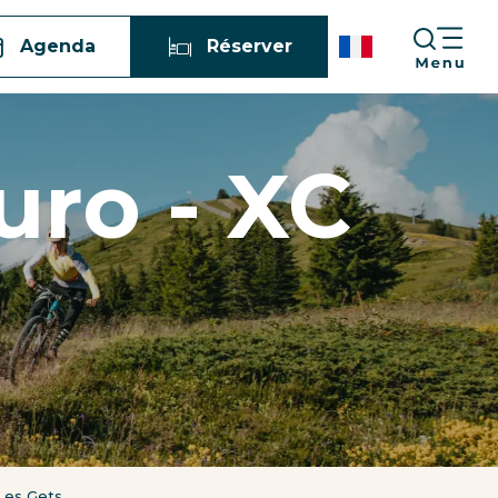
Agenda
Réserver
uro - XC
Les Gets