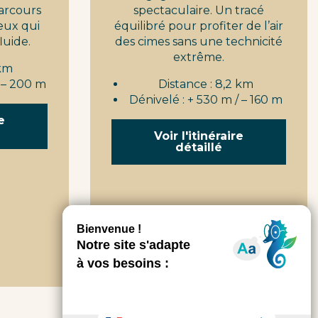
arcours
spectaculaire. Un tracé
eux qui
équilibré pour profiter de l’air
luide.
des cimes sans une technicité
extrême.
 km
/ – 200 m
Distance : 8,2 km
Dénivelé : + 530 m / – 160 m
e
Voir l'itinéraire
détaillé