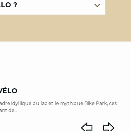
LO ?
VÉLO
adre idyllique du lac et le mythique Bike Park, ces
Le
nt de...