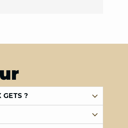
our
 GETS ?