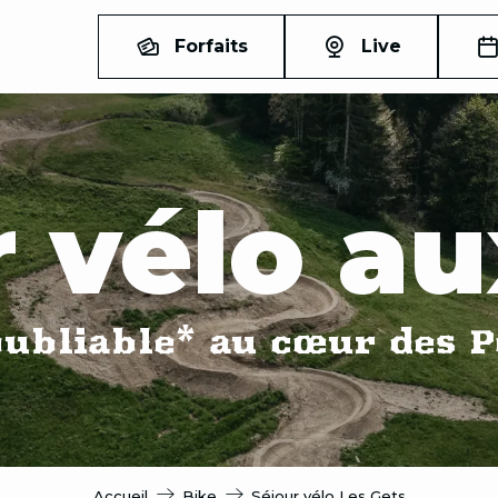
Forfaits
Live
r vélo au
ubliable* au cœur des P
Accueil
Bike
Séjour vélo Les Gets