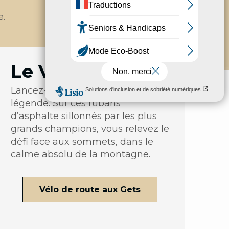
e.
Le Vélo de Route
Lancez-vous à l’assaut des cols de
légende. Sur ces rubans
d’asphalte sillonnés par les plus
grands champions, vous relevez le
défi face aux sommets, dans le
calme absolu de la montagne.
Vélo de route aux Gets