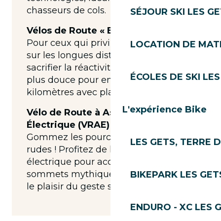
chasseurs de cols.
SÉJOUR SKI LES G
Vélos de Route « Endurance »
Pour ceux qui privilégient le confort
LOCATION DE MATÉ
sur les longues distances sans
sacrifier la réactivité. Une géométrie
ÉCOLES DE SKI LES
plus douce pour enchaîner les
kilomètres avec plaisir.
L'expérience Bike
Vélo de Route à Assistance
Électrique (VRAE)
Gommez les pourcentages les plus
LES GETS, TERRE 
rudes ! Profitez de la technologie
électrique pour accéder aux
sommets mythiques tout en gardant
BIKEPARK LES GET
le plaisir du geste sportif.
ENDURO - XC LES 