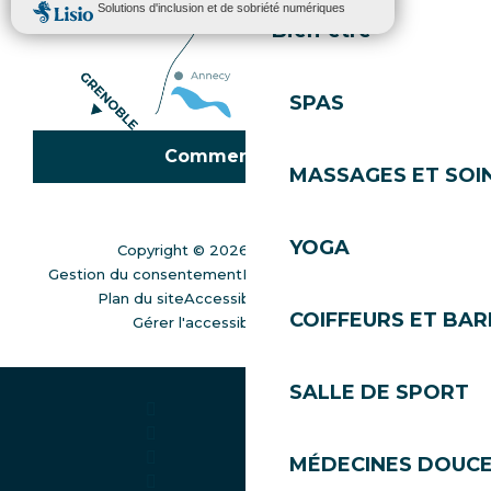
Bien-être
SPAS
Comment venir ?
MASSAGES ET SOI
YOGA
Copyright © 2026
Mentions légales
Gestion du consentement
Politique de confidentialité
Plan du site
Accessibilité : non conforme
COIFFEURS ET BAR
Gérer l'accessibilité numérique
SALLE DE SPORT
MÉDECINES DOUC