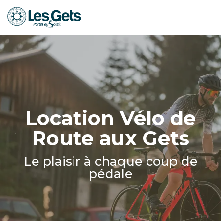
Aller
au
contenu
principal
Location Vélo de
Route aux Gets
Le plaisir à chaque coup de
pédale