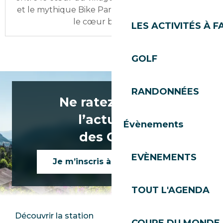
et le mythique Bike Park, ces terrains de jeu sont
le cœur battant de...
LES ACTIVITÉS À F
GOLF
RANDONNÉES
Ne ratez rien de
l’actualité
Évènements
des Gets !
EVÈNEMENTS
Je m’inscris à la newsletter
TOUT L'AGENDA
Découvrir la station
Espace Presse