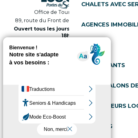
CHALETS AVEC SE
Office de Tourisme des Gets
89, route du Front de Neige 74260 Les Gets
AGENCES IMMOBIL
Ouvert tous les jours en saison de 8h30 à
18h30
Art de vivre
Nous contacter
04 50 74 74 74
RESTAURANTS
BARS & SALONS D
PRODUCTEURS LO
SHOPPING