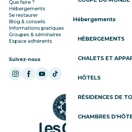
COUPE DU MONDE 
Que faire ?
Club Les Gets
Hébergements
Documentation
Se restaurer
Emplois
Hébergements
Blog & conseils
Ecotourisme
Informations pratiques
Mairie
Groupes & séminaires
SoleGets
HÉBERGEMENTS
Espace adhérents
Les Gets Tourisme
CHALETS ET APP
Suivez-nous
HÔTELS
RÉSIDENCES DE T
CHAMBRES D'HÔT