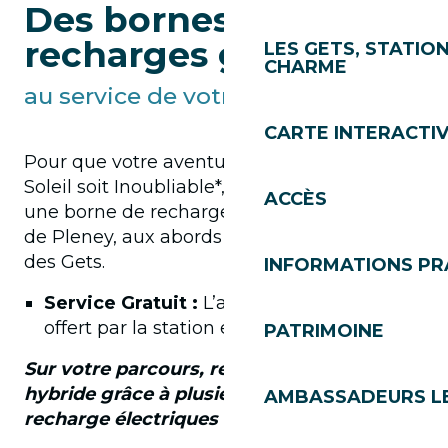
Des bornes de
recharges gratuites
LES GETS, STATION
CHARME
au service de votre exploration
CARTE INTERACTI
Pour que votre aventure dans les Portes du
Soleil soit Inoubliable*, la station a déployé
ACCÈS
une borne de recharge sur la crête
de Pleney, aux abords du trou n°10 du golf
des Gets.
INFORMATIONS PR
Service Gratuit :
L’accès à l’énergie est
offert par la station et ses partenaires.
PATRIMOINE
Sur votre parcours, rechargez votre VTT
hybride grâce à plusieurs bornes de
AMBASSADEURS L
recharge électriques Bosch :