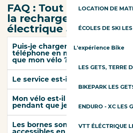
FAQ : Tout savoir sur
LOCATION DE MATÉ
la recharge de VTT
électrique aux Gets
ÉCOLES DE SKI LES
Puis-je charger mon
L'expérience Bike
téléphone en même temps
que mon vélo ?
LES GETS, TERRE 
Le service est-il payant ?
BIKEPARK LES GET
Mon vélo est-il en sécurité
pendant que je déjeune ?
ENDURO - XC LES 
Les bornes sont-elles
VTT ÉLÉCTRIQUE L
accessibles en cas de pluie