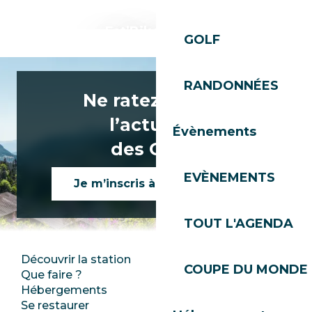
Fat’Bike Les Gets
GOLF
RANDONNÉES
Ne ratez rien de
l’actualité
Évènements
des Gets !
EVÈNEMENTS
Je m’inscris à la newsletter
TOUT L'AGENDA
Découvrir la station
Espace Presse
COUPE DU MONDE 
Que faire ?
Club Les Gets
Hébergements
Documentation
Se restaurer
Emplois