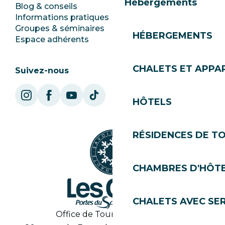
Hébergements
Blog & conseils
Ecotourisme
Informations pratiques
Mairie
Groupes & séminaires
SoleGets
HÉBERGEMENTS
Espace adhérents
Les Gets Tourisme
CHALETS ET APP
Suivez-nous
HÔTELS
RÉSIDENCES DE T
CHAMBRES D'HÔT
CHALETS AVEC SE
Office de Tourisme des Gets