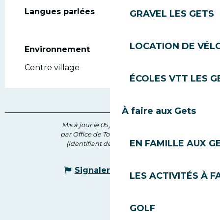
Langues parlées
Langues parlées
GRAVEL LES GETS
LOCATION DE VÉLO
Environnement
Environnement
Centre village
ÉCOLES VTT LES G
À faire aux Gets
Mis à jour le 05 juin 2026 à 14:17
par Office de Tourisme des Gets
EN FAMILLE AUX G
(Identifiant de l'offre :
75124
)
Signaler une erreur
LES ACTIVITÉS À F
GOLF