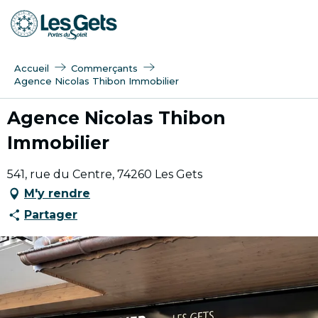
Aller
au
contenu
principal
Accueil
Commerçants
Agence Nicolas Thibon Immobilier
Agence Nicolas Thibon
Immobilier
541, rue du Centre, 74260 Les Gets
M'y rendre
Partager