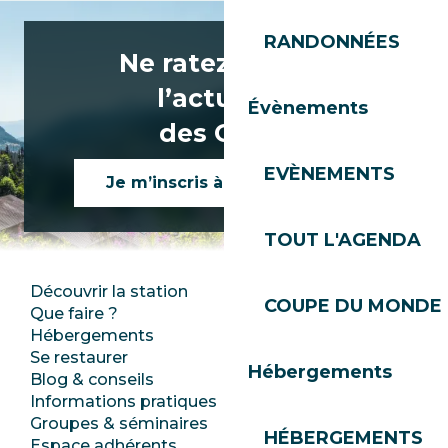
RANDONNÉES
Ne ratez rien de
l’actualité
Évènements
des Gets !
EVÈNEMENTS
Je m’inscris à la newsletter
TOUT L'AGENDA
Découvrir la station
Espace Presse
COUPE DU MONDE 
Que faire ?
Club Les Gets
Hébergements
Documentation
Se restaurer
Emplois
Hébergements
Blog & conseils
Ecotourisme
Informations pratiques
Mairie
Groupes & séminaires
SoleGets
HÉBERGEMENTS
Espace adhérents
Les Gets Tourisme