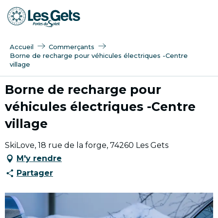
Aller
au
contenu
principal
Accueil
Commerçants
Borne de recharge pour véhicules électriques -Centre
village
Borne de recharge pour
véhicules électriques -Centre
village
SkiLove, 18 rue de la forge, 74260 Les Gets
M'y rendre
Partager