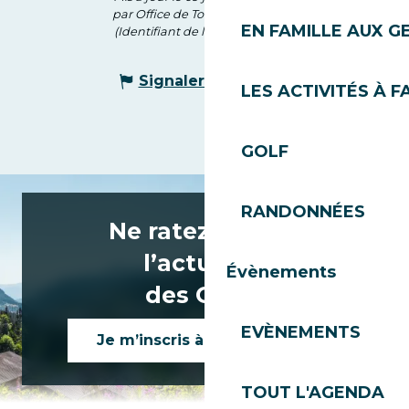
par Office de Tourisme des Gets
EN FAMILLE AUX G
(Identifiant de l'offre :
7060548
)
Signaler une erreur
LES ACTIVITÉS À F
GOLF
RANDONNÉES
Ne ratez rien de
l’actualité
Évènements
des Gets !
EVÈNEMENTS
Je m’inscris à la newsletter
TOUT L'AGENDA