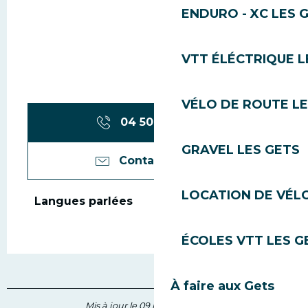
ENDURO - XC LES 
VTT ÉLÉCTRIQUE L
VÉLO DE ROUTE LE
04 50 74 74
▒▒
GRAVEL LES GETS
Contactez-nous
LOCATION DE VÉLO
Langues parlées
Langues parlées
ÉCOLES VTT LES G
À faire aux Gets
Mis à jour le 09 juin 2026 à 14:59