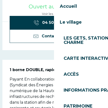
Ouverture et coordonn
Ouvert aujourd'hui
Accueil
Voir les horaires
Le village
04 50 74 74
▒▒
Contactez-nous
LES GETS, STATION
CHARME
CARTE INTERACTI
Description
1 borne DOUBLE, rapide. 60 kW et 22kW.
ACCÈS
Payant En collaboration avec le SYANE 
(Syndicat des Énergies et de l’Aménagement 
INFORMATIONS PR
numérique de la Haute-Savoie) de nouvelles 
infrastructures de recharge ont été installées 
dans la station afin de répondre à la demande 
PATRIMOINE