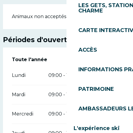
LES GETS, STATION
CHARME
Animaux non acceptés
CARTE INTERACTI
Périodes d'ouverture
ACCÈS
Toute l'année
Toute l'année
INFORMATIONS PR
Lundi
09:00 - 18:00
PATRIMOINE
Mardi
09:00 - 18:00
AMBASSADEURS L
Mercredi
09:00 - 18:00
L'expérience ski