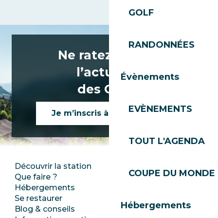
GOLF
RANDONNÉES
Ne ratez rien de
l’actualité
Évènements
des Gets !
EVÈNEMENTS
Je m’inscris à la newsletter
TOUT L'AGENDA
Découvrir la station
Espace Presse
COUPE DU MONDE 
Que faire ?
Club Les Gets
Hébergements
Documentation
Se restaurer
Emplois
Hébergements
Blog & conseils
Ecotourisme