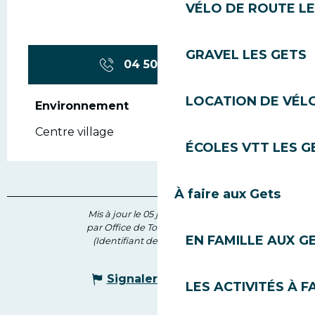
VÉLO DE ROUTE LE
GRAVEL LES GETS
04 50 75 80
▒▒
LOCATION DE VÉLO
Environnement
Environnement
Centre village
ÉCOLES VTT LES G
À faire aux Gets
Mis à jour le 05 juin 2026 à 16:02
par Office de Tourisme des Gets
EN FAMILLE AUX G
(Identifiant de l'offre :
142632
)
Signaler une erreur
LES ACTIVITÉS À F