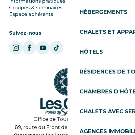
Informations pratiques
Mairie
Groupes & séminaires
SoleGets
HÉBERGEMENTS
Espace adhérents
Les Gets Tourisme
CHALETS ET APP
Suivez-nous
HÔTELS
RÉSIDENCES DE T
CHAMBRES D'HÔT
CHALETS AVEC SE
Office de Tourisme des Gets
89, route du Front de Neige 74260 Les Gets
AGENCES IMMOBIL