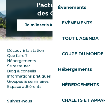
l’actualité
Évènements
des Gets !
EVÈNEMENTS
Je m’inscris à la newsletter
TOUT L'AGENDA
Découvrir la station
Espace Presse
COUPE DU MONDE 
Que faire ?
Club Les Gets
Hébergements
Documentation
Se restaurer
Emplois
Hébergements
Blog & conseils
Ecotourisme
Informations pratiques
Mairie
Groupes & séminaires
SoleGets
HÉBERGEMENTS
Espace adhérents
Les Gets Tourisme
CHALETS ET APP
Suivez-nous