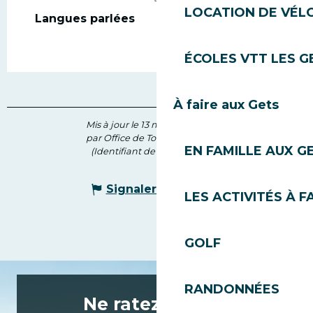
LOCATION DE VÉLO
Langues parlées
Langues parlées
ÉCOLES VTT LES G
À faire aux Gets
Mis à jour le 13 mars 2026 à 15:58
par Office de Tourisme des Gets
EN FAMILLE AUX G
(Identifiant de l'offre :
470802
)
Signaler une erreur
LES ACTIVITÉS À F
GOLF
RANDONNÉES
Ne ratez rien de