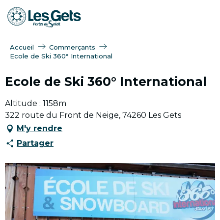
Aller
au
contenu
principal
Accueil
Commerçants
Ecole de Ski 360° International
Ecole de Ski 360° International
Altitude : 1158m
322 route du Front de Neige, 74260 Les Gets
M'y rendre
Partager