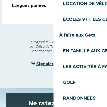
LOCATION DE VÉLO
Langues parlées
Langues parlées
ÉCOLES VTT LES G
À faire aux Gets
Mis à jour le 11 mai 2026 à 14:03
par Office de Tourisme des Gets
EN FAMILLE AUX G
(Identifiant de l'offre :
7205305
)
Signaler une erreur
LES ACTIVITÉS À F
GOLF
RANDONNÉES
Ne ratez rien de