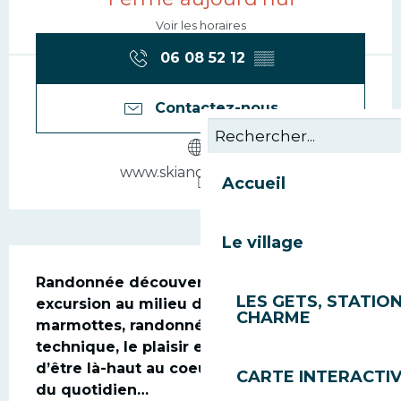
Voir les horaires
06 08 52 12
▒▒
Contactez-nous
www.skiandguide.com
Accueil
Le village
Description
Randonnée découverte en alpage, 
LES GETS, STATION
excursion au milieu des chamois et 
CHARME
marmottes, randonnée facile ou plus 
technique, le plaisir est tout simplement 
d’être là-haut au coeur de la nature, loin 
CARTE INTERACTI
du quotidien…