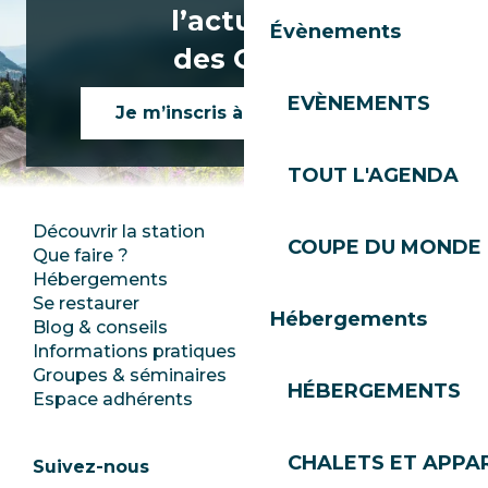
l’actualité
Évènements
des Gets !
EVÈNEMENTS
Je m’inscris à la newsletter
TOUT L'AGENDA
Découvrir la station
Espace Presse
COUPE DU MONDE 
Que faire ?
Club Les Gets
Hébergements
Documentation
Se restaurer
Emplois
Hébergements
Blog & conseils
Ecotourisme
Informations pratiques
Mairie
Groupes & séminaires
SoleGets
HÉBERGEMENTS
Espace adhérents
Les Gets Tourisme
CHALETS ET APP
Suivez-nous