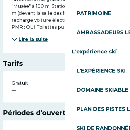
"Musée" à 100 m. Station Getslib’ (été) : à 200 
PATRIMOINE
m (devant la salle des fêtes) Bornes de 
recharge voiture électrique : NON Places 
PMR : OUI Toilettes publiques :...
AMBASSADEURS L
Lire la suite
L'expérience ski
Tarifs
L'EXPÉRIENCE SKI
Gratuit
DOMAINE SKIABLE 
—
PLAN DES PISTES 
Périodes d'ouverture
SKI DE RANDONNÉE