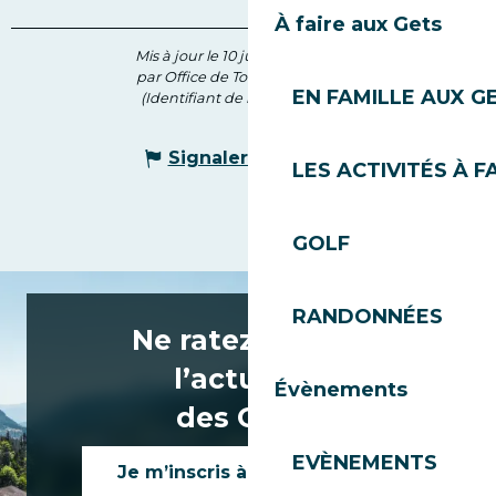
À faire aux Gets
Mis à jour le 10 juillet 2025 à 15:39
par Office de Tourisme des Gets
EN FAMILLE AUX G
(Identifiant de l'offre :
6826271
)
Signaler une erreur
LES ACTIVITÉS À F
GOLF
RANDONNÉES
Ne ratez rien de
l’actualité
Évènements
des Gets !
EVÈNEMENTS
Je m’inscris à la newsletter