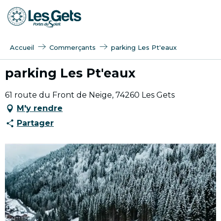
Aller
au
contenu
principal
Accueil
Commerçants
parking Les Pt'eaux
parking Les Pt'eaux
61 route du Front de Neige, 74260 Les Gets
M'y rendre
Partager