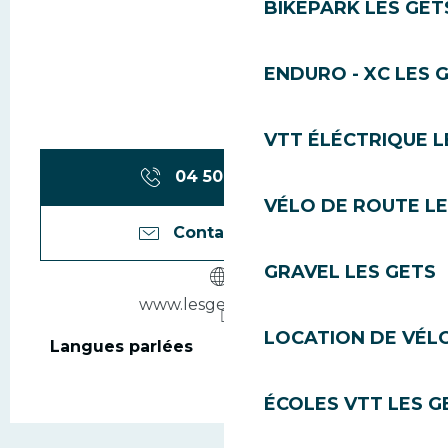
BIKEPARK LES GET
ENDURO - XC LES 
VTT ÉLÉCTRIQUE L
04 50 74 74
▒▒
VÉLO DE ROUTE LE
Contactez-nous
GRAVEL LES GETS
www.lesgets-mairie.fr
LOCATION DE VÉLO
Langues parlées
Langues parlées
ÉCOLES VTT LES G