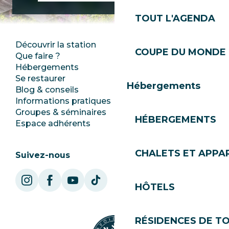
TOUT L'AGENDA
Découvrir la station
Espace Presse
COUPE DU MONDE 
Que faire ?
Club Les Gets
Hébergements
Documentation
Se restaurer
Emplois
Hébergements
Blog & conseils
Ecotourisme
Informations pratiques
Mairie
Groupes & séminaires
SoleGets
HÉBERGEMENTS
Espace adhérents
Les Gets Tourisme
CHALETS ET APP
Suivez-nous
HÔTELS
RÉSIDENCES DE T