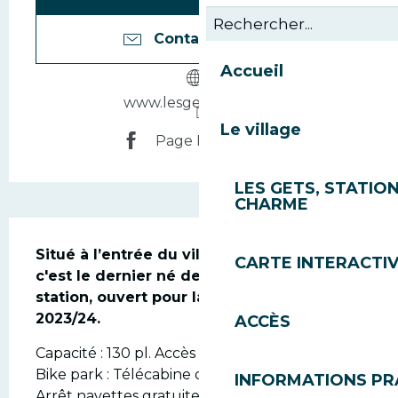
Contactez-nous
Accueil
www.lesgets-mairie.fr
Le village
Page Facebook
LES GETS, STATION
CHARME
Description
Situé à l’entrée du village côté Morzine, 
CARTE INTERACTI
c'est le dernier né des parkings de la 
station, ouvert pour la saison d'hiver 
2023/24.
ACCÈS
Capacité : 130 pl. Accès au domaine skiable et 
Bike park : Télécabine du Mt-chéry à 250 m 
INFORMATIONS PR
Arrêt navettes gratuites (été et hiver) : Arrêt 