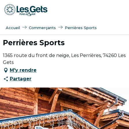
Aller
au
contenu
principal
Accueil
Commerçants
Perrières Sports
Perrières Sports
1365 route du front de neige, Les Perrières, 74260 Les
Gets
M'y rendre
Partager