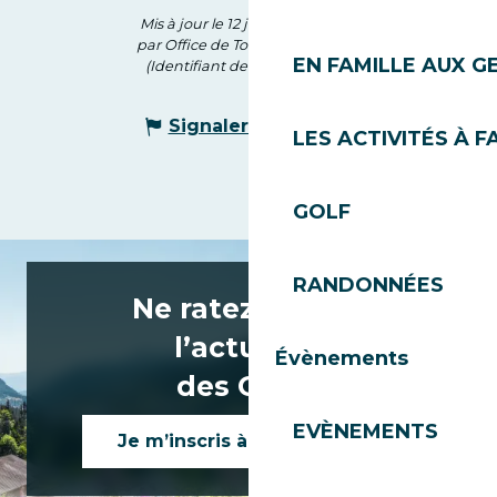
Mis à jour le 12 juin 2026 à 17:05
par Office de Tourisme des Gets
EN FAMILLE AUX G
(Identifiant de l'offre :
172793
)
Signaler une erreur
LES ACTIVITÉS À F
GOLF
RANDONNÉES
Ne ratez rien de
l’actualité
Évènements
des Gets !
EVÈNEMENTS
Je m’inscris à la newsletter