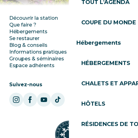
TOUT L'AGENDA
Découvrir la station
Espace Presse
COUPE DU MONDE 
Que faire ?
Club Les Gets
Hébergements
Documentation
Se restaurer
Emplois
Hébergements
Blog & conseils
Ecotourisme
Informations pratiques
Mairie
Groupes & séminaires
SoleGets
HÉBERGEMENTS
Espace adhérents
Les Gets Tourisme
CHALETS ET APP
Suivez-nous
HÔTELS
RÉSIDENCES DE T