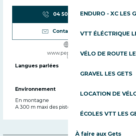
ENDURO - XC LES 
04 50 79 06
▒▒
Contactez-nous
VTT ÉLÉCTRIQUE L
www.perrieres.ski
VÉLO DE ROUTE LE
Langues parlées
Langues parlées
GRAVEL LES GETS
Environnement
Environnement
LOCATION DE VÉLO
En montagne
A 300 m maxi des pistes
ÉCOLES VTT LES G
À faire aux Gets