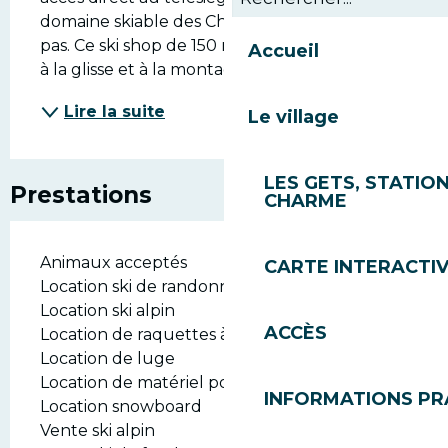
domaine skiable des Chavannes en quelques 
pas. Ce ski shop de 150 m² entièrement dédié 
Accueil
à la glisse et à la montagne...
Lire la suite
Le village
LES GETS, STATION
Prestations
CHARME
Animaux acceptés
CARTE INTERACTI
Location ski de randonnée
Location ski alpin
ACCÈS
Location de raquettes à neige
Location de luge
Location de matériel pour bébés et enfants
INFORMATIONS PR
Location snowboard
Vente ski alpin