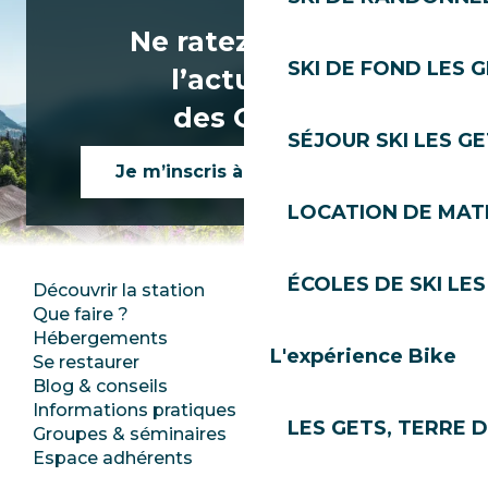
Ne ratez rien de
SKI DE FOND LES 
l’actualité
des Gets !
SÉJOUR SKI LES G
Je m’inscris à la newsletter
LOCATION DE MATÉ
ÉCOLES DE SKI LES
Découvrir la station
Espace Presse
Que faire ?
Club Les Gets
Hébergements
Documentation
L'expérience Bike
Se restaurer
Emplois
Blog & conseils
Ecotourisme
Informations pratiques
Mairie
LES GETS, TERRE 
Groupes & séminaires
SoleGets
Espace adhérents
Les Gets Tourisme