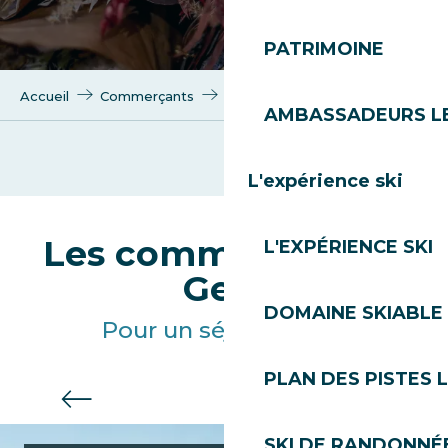
PATRIMOINE
Accueil
Commerçants
Shopping
Décoration
AMBASSADEURS L
L'expérience ski
Michaud Sports – Skiset
Velvette-Décoration
Les commerces des
L'EXPÉRIENCE SKI
Le Galta
Têtes de Radis
Gets
DOMAINE SKIABLE 
Pour un séjour réussi
PLAN DES PISTES 
Services utiles
SKI DE RANDONNÉE