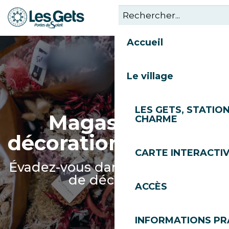
Aller
au
contenu
Accueil
principal
Le village
LES GETS, STATION
Magasins de
CHARME
décoration aux Gets
CARTE INTERACTI
Évadez-vous dans nos magasins
de décoration
ACCÈS
INFORMATIONS PR