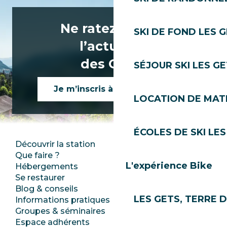
Ne ratez rien de
SKI DE FOND LES 
l’actualité
des Gets !
SÉJOUR SKI LES G
Je m’inscris à la newsletter
LOCATION DE MATÉ
ÉCOLES DE SKI LES
Découvrir la station
Espace Presse
Que faire ?
Club Les Gets
L'expérience Bike
Hébergements
Documentation
Se restaurer
Emplois
Blog & conseils
Ecotourisme
LES GETS, TERRE 
Informations pratiques
Mairie
Groupes & séminaires
SoleGets
Espace adhérents
Les Gets Tourisme