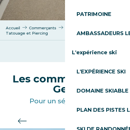
PATRIMOINE
Accueil
Commerçants
Shopping
AMBASSADEURS L
Tatouage et Piercing
L'expérience ski
Flocon d’encre - Piercing & Tatouage
L'EXPÉRIENCE SKI
Les commerces des
Gets
DOMAINE SKIABLE 
Pour un séjour réussi
PLAN DES PISTES 
Paramédical
SKI DE RANDONNÉE