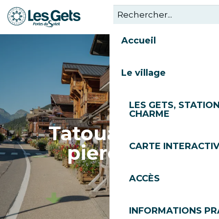
Aller
au
contenu
Accueil
principal
Le village
LES GETS, STATION
CHARME
Tatouage et
piercing
CARTE INTERACTI
ACCÈS
INFORMATIONS PR