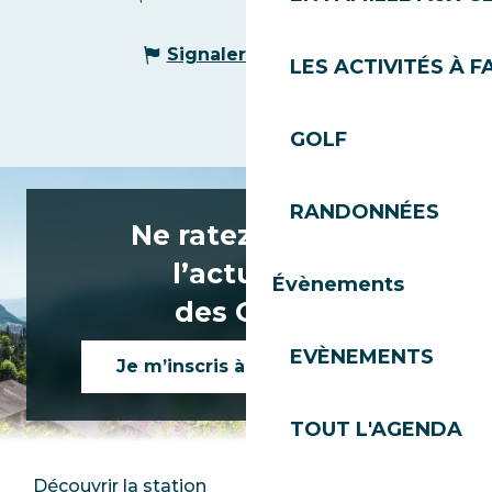
Signaler une erreur
LES ACTIVITÉS À F
GOLF
RANDONNÉES
Ne ratez rien de
l’actualité
Évènements
des Gets !
EVÈNEMENTS
Je m’inscris à la newsletter
TOUT L'AGENDA
Découvrir la station
Espace Presse