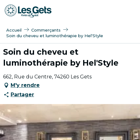
Aller
au
contenu
principal
Accueil
Commerçants
Soin du cheveu et luminothérapie by Hel'Style
Soin du cheveu et
luminothérapie by Hel'Style
662, Rue du Centre, 74260 Les Gets
M'y rendre
Partager