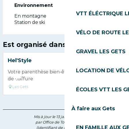
Environnement
Environnement
VTT ÉLÉCTRIQUE L
En montagne
Station de ski
VÉLO DE ROUTE LE
Est organisé dans le cadre de ...
GRAVEL LES GETS
Hel'Style
LOCATION DE VÉLO
Votre parenthèse bien-être au coeur du salon
de coiffure
Les Gets
ÉCOLES VTT LES G
À faire aux Gets
Mis à jour le 13 janvier 2026 à 16:59
par Office de Tourisme des Gets
EN FAMILLE AUX G
(Identifiant de l'offre :
5977340
)