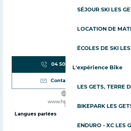
SÉJOUR SKI LES G
LOCATION DE MATÉ
ÉCOLES DE SKI LES
04 50 79 06
▒▒
L'expérience Bike
Contactez-nous
LES GETS, TERRE 
www.helstyle.fr
BIKEPARK LES GET
Langues parlées
Langues parlées
ENDURO - XC LES 