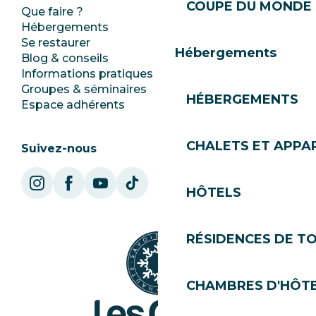
COUPE DU MONDE 
Que faire ?
Club Les Gets
Hébergements
Documentation
Se restaurer
Emplois
Hébergements
Blog & conseils
Ecotourisme
Informations pratiques
Mairie
Groupes & séminaires
SoleGets
HÉBERGEMENTS
Espace adhérents
Les Gets Tourisme
CHALETS ET APP
Suivez-nous
HÔTELS
RÉSIDENCES DE T
CHAMBRES D'HÔT