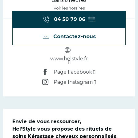
dans 6 heures
Voir les horaires
04 50 79 06
▒▒
Contactez-nous
www.helstyle.fr
Page Facebook
Page Instagram
Description
Envie de vous ressourcer, 

Hel’Style vous propose des rituels de 
soins Kérastase cheveux personnalisés 