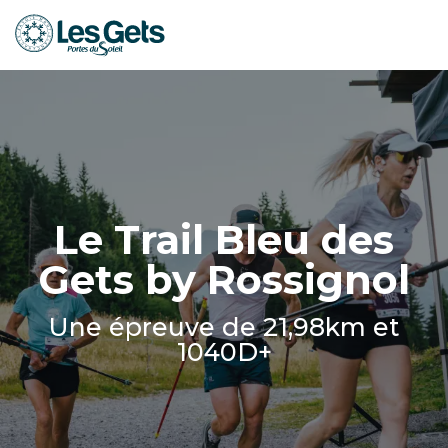
Aller
au
contenu
principal
Le Trail Bleu des
Gets by Rossignol
Une épreuve de 21,98km et
1040D+