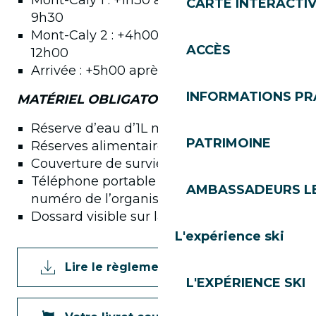
Mont-Caly 1 : +1h30 après le départ soit
CARTE INTERACTI
9h30
Mont-Caly 2 : +4h00 après le départ soit
ACCÈS
12h00
Arrivée : +5h00 après le départ soit 13h30
INFORMATIONS PR
MATÉRIEL OBLIGATOIRE :
Réserve d’eau d’1L minimum
PATRIMOINE
Réserves alimentaires
Couverture de survie
Téléphone portable chargé avec le
AMBASSADEURS L
numéro de l’organisation et des secours
Dossard visible sur la poitrine
L'expérience ski
Lire le règlement
L'EXPÉRIENCE SKI