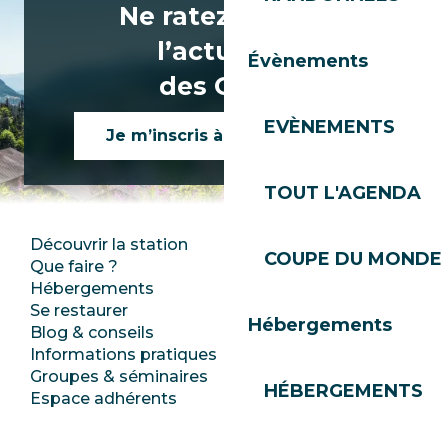
Ne ratez rien de
l’actualité
Évènements
des Gets !
EVÈNEMENTS
Je m’inscris à la newsletter
TOUT L'AGENDA
Découvrir la station
Espace Presse
COUPE DU MONDE 
Que faire ?
Club Les Gets
Hébergements
Documentation
Se restaurer
Emplois
Hébergements
Blog & conseils
Ecotourisme
Informations pratiques
Mairie
Groupes & séminaires
SoleGets
HÉBERGEMENTS
Espace adhérents
Les Gets Tourisme