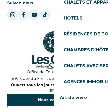
CHALETS ET APP
Suivez-nous
HÔTELS
RÉSIDENCES DE T
CHAMBRES D'HÔT
CHALETS AVEC SE
Office de Tourisme des Gets
89, route du Front de Neige 74260 Les Gets
AGENCES IMMOBIL
Ouvert tous les jours en saison de 8h30 à
18h30
Art de vivre
Nous contacter