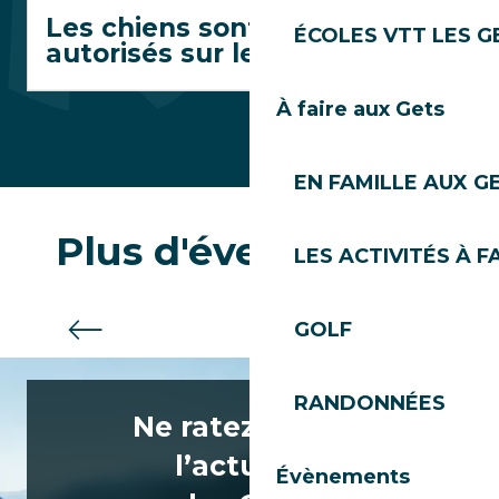
Les chiens sont-ils
ÉCOLES VTT LES G
autorisés sur le parcours ?
À faire aux Gets
EN FAMILLE AUX G
Plus d'évenements
LES ACTIVITÉS À F
Bénévoles
GOLF
RANDONNÉES
Ne ratez rien de
l’actualité
Évènements