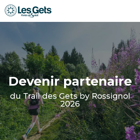
Aller
au
contenu
principal
Devenir partenaire
du Trail des Gets by Rossignol
2026