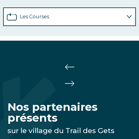
Les Courses
Inscriptions
Programme des animations
Partenariats
Infos pratiques
Nos partenaires
Bénévoles
présents
sur le village du Trail des Gets