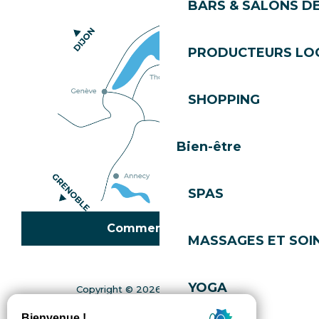
BARS & SALONS D
PRODUCTEURS LO
SHOPPING
Bien-être
SPAS
Comment venir ?
MASSAGES ET SOI
YOGA
Copyright © 2026
Mentions légales
Gestion du consentement
Politique de confidentialité