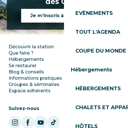
des Gets !
EVÈNEMENTS
Je m’inscris à la newsletter
TOUT L'AGENDA
Découvrir la station
Espace Presse
COUPE DU MONDE 
Que faire ?
Club Les Gets
Hébergements
Documentation
Se restaurer
Emplois
Hébergements
Blog & conseils
Ecotourisme
Informations pratiques
Mairie
Groupes & séminaires
SoleGets
HÉBERGEMENTS
Espace adhérents
Les Gets Tourisme
CHALETS ET APP
Suivez-nous
HÔTELS