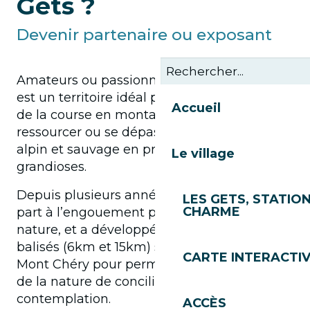
Gets ?
Devenir partenaire ou exposant
Amateurs ou passionnés de trail, Les Gets
est un territoire idéal pour tous les adeptes
Accueil
de la course en montagne qui souhaitent se
ressourcer ou se dépasser dans un décor
alpin et sauvage en profitant de paysages
Le village
grandioses.
Depuis plusieurs années, la station a pris
LES GETS, STATION
CHARME
part à l’engouement pour ce sport de
nature, et a développé deux itinéraires
balisés (6km et 15km) sur le versant du
CARTE INTERACTI
Mont Chéry pour permettre aux amoureux
de la nature de concilier sport et
contemplation.
ACCÈS