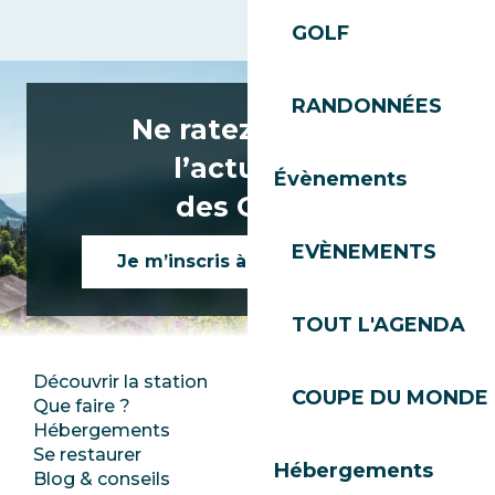
GOLF
RANDONNÉES
Ne ratez rien de
l’actualité
Évènements
des Gets !
EVÈNEMENTS
Je m’inscris à la newsletter
TOUT L'AGENDA
Découvrir la station
Espace Presse
COUPE DU MONDE 
Que faire ?
Club Les Gets
Hébergements
Documentation
Se restaurer
Emplois
Hébergements
Blog & conseils
Ecotourisme