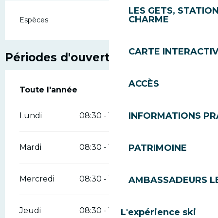
LES GETS, STATION
CHARME
Espèces
CARTE INTERACTI
Périodes d'ouverture
ACCÈS
Toute l'année
Toute l'année
INFORMATIONS PR
Lundi
08:30 - 18:30
PATRIMOINE
Mardi
08:30 - 18:30
Mercredi
08:30 - 18:30
AMBASSADEURS L
Jeudi
08:30 - 18:30
L'expérience ski