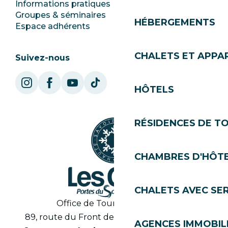
Informations pratiques
Mairie
Groupes & séminaires
SoleGets
HÉBERGEMENTS
Espace adhérents
Les Gets Tourisme
CHALETS ET APP
Suivez-nous
HÔTELS
RÉSIDENCES DE T
CHAMBRES D'HÔT
CHALETS AVEC SE
Office de Tourisme des Gets
89, route du Front de Neige 74260 Les Gets
AGENCES IMMOBIL