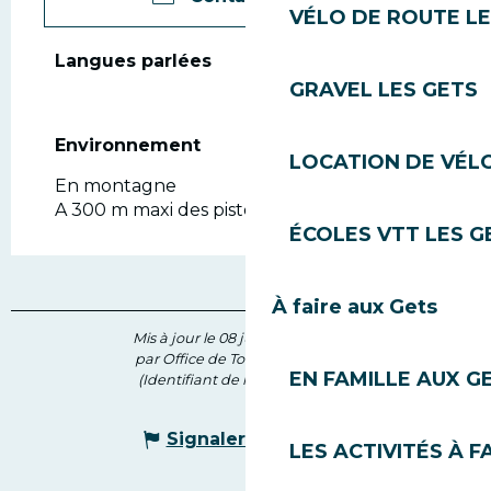
VÉLO DE ROUTE LE
Langues parlées
Langues parlées
GRAVEL LES GETS
Environnement
Environnement
LOCATION DE VÉLO
En montagne
A 300 m maxi des pistes
ÉCOLES VTT LES G
À faire aux Gets
Mis à jour le 08 juillet 2026 à 11:50
par Office de Tourisme des Gets
EN FAMILLE AUX G
(Identifiant de l'offre :
7305477
)
Signaler une erreur
LES ACTIVITÉS À F