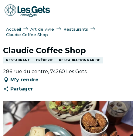
Aller
au
contenu
principal
Accueil
Art de vivre
Restaurants
Claudie Coffee Shop
Claudie Coffee Shop
RESTAURANT
CRÊPERIE
RESTAURATION RAPIDE
286 rue du centre, 74260 Les Gets
M'y rendre
Partager