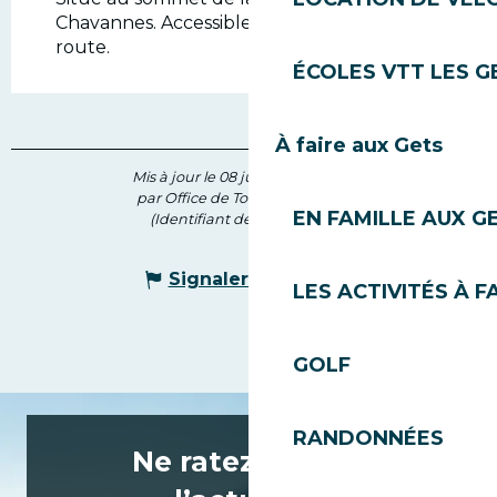
Chavannes. Accessible également par la
route.
ÉCOLES VTT LES G
À faire aux Gets
Mis à jour le 08 juillet 2026 à 12:06
par Office de Tourisme des Gets
EN FAMILLE AUX G
(Identifiant de l'offre :
171115
)
Signaler une erreur
LES ACTIVITÉS À F
GOLF
RANDONNÉES
Ne ratez rien de