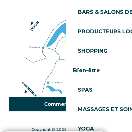
BARS & SALONS D
PRODUCTEURS LO
SHOPPING
Bien-être
SPAS
Comment venir ?
MASSAGES ET SOI
YOGA
Copyright © 2026
Mentions légales