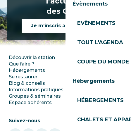
l’actualité
Évènements
des Gets !
EVÈNEMENTS
Je m’inscris à la newsletter
TOUT L'AGENDA
Découvrir la station
Espace Presse
COUPE DU MONDE 
Que faire ?
Club Les Gets
Hébergements
Documentation
Se restaurer
Emplois
Hébergements
Blog & conseils
Ecotourisme
Informations pratiques
Mairie
Groupes & séminaires
SoleGets
HÉBERGEMENTS
Espace adhérents
Les Gets Tourisme
CHALETS ET APP
Suivez-nous