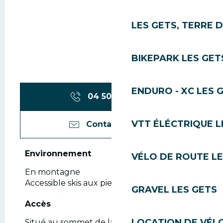
LES GETS, TERRE 
BIKEPARK LES GET
ENDURO - XC LES 
04 50 79 72
▒▒
VTT ÉLÉCTRIQUE L
Contactez-nous
Environnement
Environnement
VÉLO DE ROUTE LE
En montagne
Accessible skis aux pieds
GRAVEL LES GETS
Accès
Accès
LOCATION DE VÉLO
Situé au sommet de la télécabine des