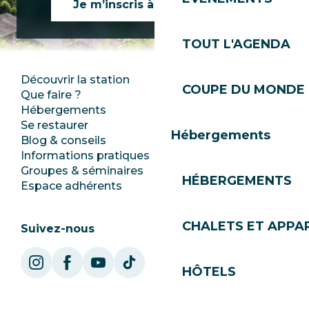
Je m’inscris à la newsletter
TOUT L'AGENDA
Découvrir la station
Espace Presse
COUPE DU MONDE 
Que faire ?
Club Les Gets
Hébergements
Documentation
Se restaurer
Emplois
Hébergements
Blog & conseils
Ecotourisme
Informations pratiques
Mairie
Groupes & séminaires
SoleGets
HÉBERGEMENTS
Espace adhérents
Les Gets Tourisme
CHALETS ET APP
Suivez-nous
HÔTELS