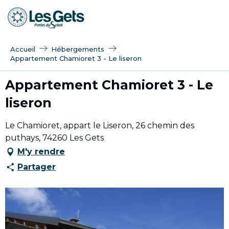
Aller
au
contenu
principal
Accueil
Hébergements
Appartement Chamioret 3 - Le liseron
Appartement Chamioret 3 - Le
liseron
Le Chamioret, appart le Liseron, 26 chemin des
puthays, 74260 Les Gets
M'y rendre
Partager