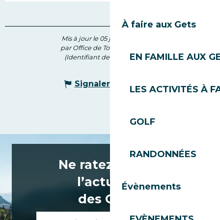
À faire aux Gets
Mis à jour le 05 juin 2026 à 15:00
par Office de Tourisme des Gets
EN FAMILLE AUX G
(Identifiant de l'offre :
138043
)
Signaler une erreur
LES ACTIVITÉS À F
GOLF
RANDONNÉES
Ne ratez rien de
l’actualité
Évènements
des Gets !
EVÈNEMENTS