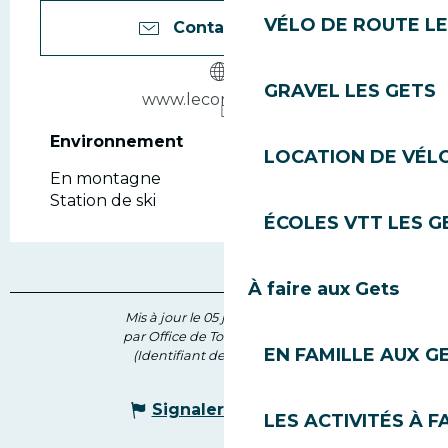
VÉLO DE ROUTE LE
Contactez-nous
GRAVEL LES GETS
www.lecorzolet.com
Environnement
Environnement
LOCATION DE VÉLO
En montagne
Station de ski
ÉCOLES VTT LES G
À faire aux Gets
Mis à jour le 05 juin 2026 à 15:03
par Office de Tourisme des Gets
EN FAMILLE AUX G
(Identifiant de l'offre :
77657
)
Signaler une erreur
LES ACTIVITÉS À F