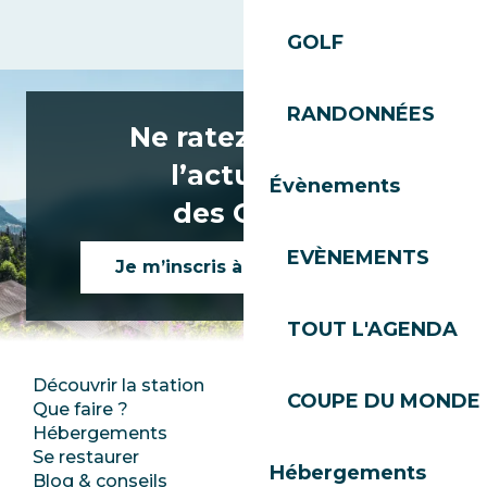
GOLF
RANDONNÉES
Ne ratez rien de
l’actualité
Évènements
des Gets !
EVÈNEMENTS
Je m’inscris à la newsletter
TOUT L'AGENDA
Découvrir la station
Espace Presse
COUPE DU MONDE 
Que faire ?
Club Les Gets
Hébergements
Documentation
Se restaurer
Emplois
Hébergements
Blog & conseils
Ecotourisme