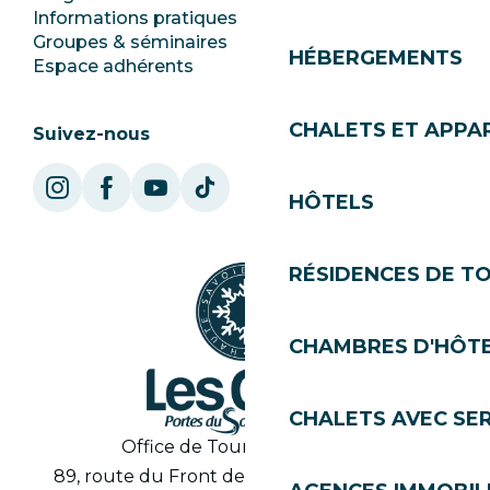
Informations pratiques
Mairie
Groupes & séminaires
SoleGets
HÉBERGEMENTS
Espace adhérents
Les Gets Tourisme
CHALETS ET APP
Suivez-nous
HÔTELS
RÉSIDENCES DE T
CHAMBRES D'HÔT
CHALETS AVEC SE
Office de Tourisme des Gets
89, route du Front de Neige 74260 Les Gets