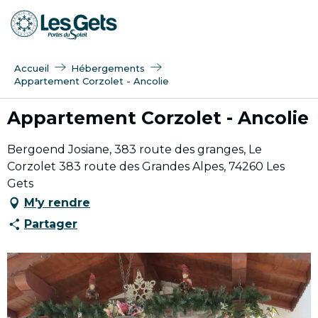
Aller
au
contenu
principal
Accueil
Hébergements
Appartement Corzolet - Ancolie
Appartement Corzolet - Ancolie
Bergoend Josiane, 383 route des granges, Le
Corzolet 383 route des Grandes Alpes, 74260 Les
Gets
M'y rendre
Partager