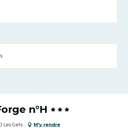
s
Forge n°H
0 Les Gets
M'y rendre