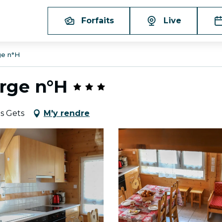
Forfaits
Live
ge n°H
rge n°H
s Gets
M'y rendre