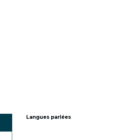
Langues parlées
Langues parlées