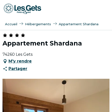
Aller
au
contenu
principal
Accueil
Hébergements
Appartement Shardana
Appartement Shardana
74260 Les Gets
M'y rendre
Partager