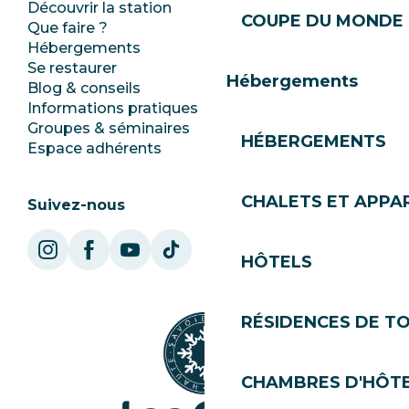
Découvrir la station
Espace Presse
COUPE DU MONDE 
Que faire ?
Club Les Gets
Hébergements
Documentation
Se restaurer
Emplois
Hébergements
Blog & conseils
Ecotourisme
Informations pratiques
Mairie
Groupes & séminaires
SoleGets
HÉBERGEMENTS
Espace adhérents
Les Gets Tourisme
CHALETS ET APP
Suivez-nous
HÔTELS
RÉSIDENCES DE T
CHAMBRES D'HÔT