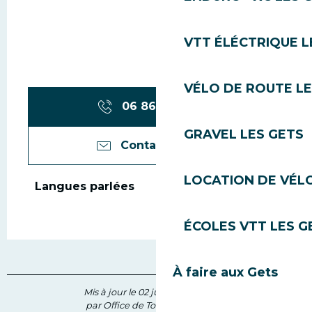
VTT ÉLÉCTRIQUE L
VÉLO DE ROUTE LE
06 86 90 66
▒▒
GRAVEL LES GETS
Contactez-nous
LOCATION DE VÉLO
Langues parlées
Langues parlées
ÉCOLES VTT LES G
À faire aux Gets
Mis à jour le 02 juillet 2026 à 16:23
par Office de Tourisme des Gets