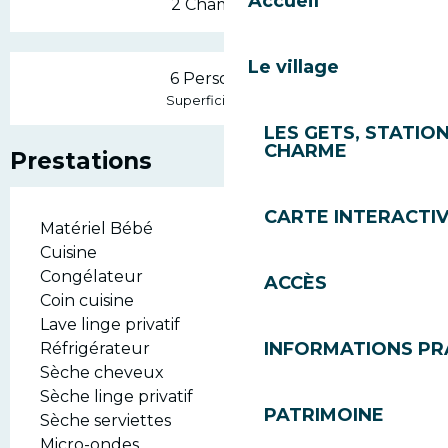
Accueil
2 Chambre(s)
Le village
6 Personne(s)
2
Superficie : 80 m
LES GETS, STATION
CHARME
Prestations
CARTE INTERACTI
Matériel Bébé
Cuisine
Congélateur
ACCÈS
Coin cuisine
Lave linge privatif
INFORMATIONS PR
Réfrigérateur
Sèche cheveux
Sèche linge privatif
PATRIMOINE
Sèche serviettes
Micro-ondes