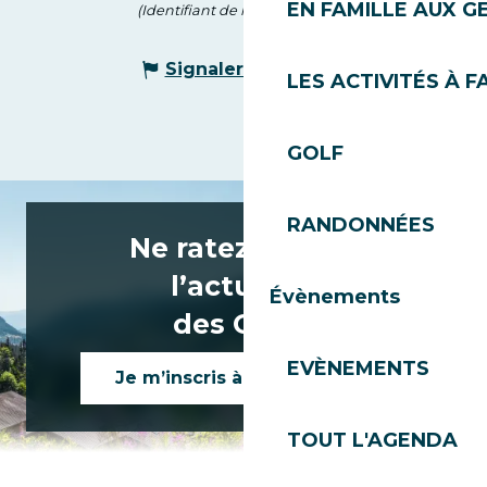
EN FAMILLE AUX G
(Identifiant de l'offre :
7907532
)
Signaler une erreur
LES ACTIVITÉS À F
GOLF
RANDONNÉES
Ne ratez rien de
l’actualité
Évènements
des Gets !
EVÈNEMENTS
Je m’inscris à la newsletter
TOUT L'AGENDA