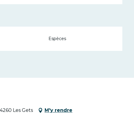
Espèces
74260 Les Gets
M'y rendre