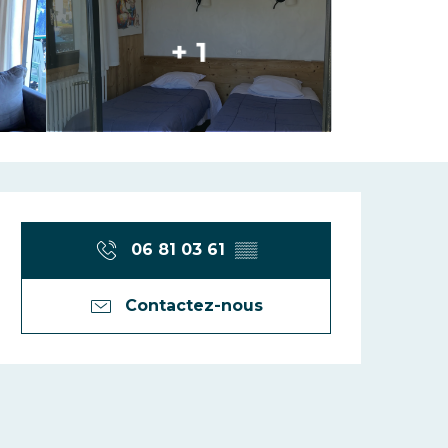
+ 1
Ouverture et 
06 81 03 61
▒▒
Contactez-nous