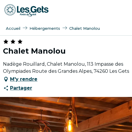
Aller
au
contenu
principal
Accueil
Hébergements
Chalet Manolou
Chalet Manolou
Nadège Rouillard, Chalet Manolou, 113 Impasse des
Olympiades Route des Grandes Alpes, 74260 Les Gets
M'y rendre
Partager