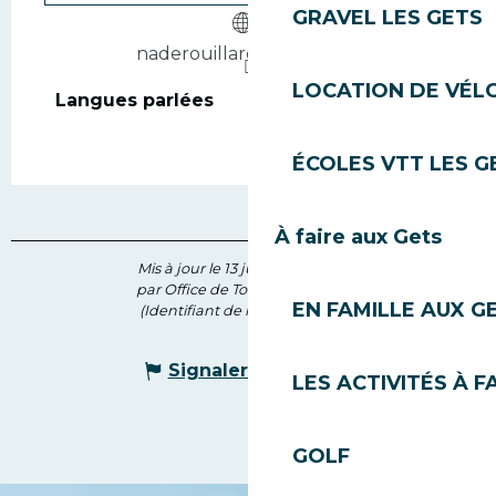
GRAVEL LES GETS
naderouillard.wixsite.com
LOCATION DE VÉLO
Langues parlées
Langues parlées
ÉCOLES VTT LES G
À faire aux Gets
Mis à jour le 13 juillet 2026 à 11:10
par Office de Tourisme des Gets
EN FAMILLE AUX G
(Identifiant de l'offre :
6044871
)
Signaler une erreur
LES ACTIVITÉS À F
GOLF