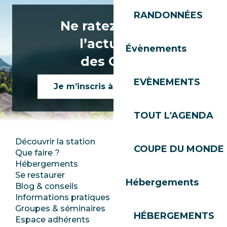
RANDONNÉES
Ne ratez rien de
l’actualité
Évènements
des Gets !
EVÈNEMENTS
Je m’inscris à la newsletter
TOUT L'AGENDA
Découvrir la station
Espace Presse
COUPE DU MONDE 
Que faire ?
Club Les Gets
Hébergements
Documentation
Se restaurer
Emplois
Hébergements
Blog & conseils
Ecotourisme
Informations pratiques
Mairie
Groupes & séminaires
SoleGets
HÉBERGEMENTS
Espace adhérents
Les Gets Tourisme