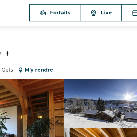
Forfaits
Live
s Gets
M'y rendre