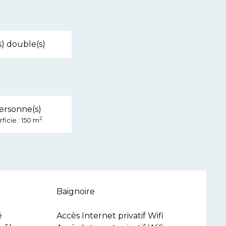
(s) double(s)
ersonne(s)
2
ficie : 150 m
Baignoire
é
Accès Internet privatif Wifi