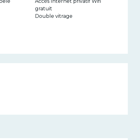
oêle
Accès Internet privatif Wifi
gratuit
Double vitrage
restations