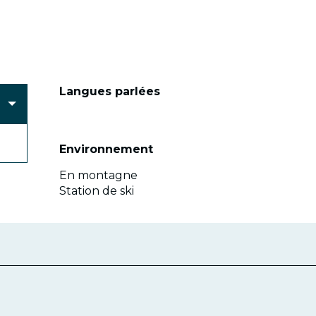
Langues parlées
Langues parlées
Environnement
Environnement
En montagne
Station de ski