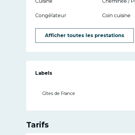
Cuisine
Cheminée / P
Congélateur
Coin cuisine
Afficher toutes les prestations
Offres de p
Labels
Labels
Gîtes de France
Tarifs