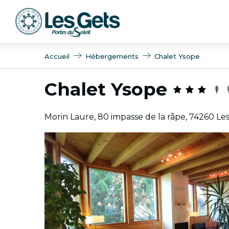
Aller
au
contenu
principal
Accueil
Hébergements
Chalet Ysope
Chalet Ysope
Morin Laure, 80 impasse de la râpe, 74260 Le