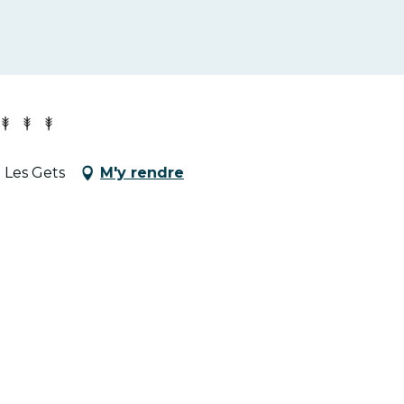
 Les Gets
M'y rendre