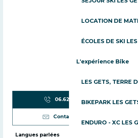
SÉJOUR SKI LES G
LOCATION DE MATÉ
ÉCOLES DE SKI LES
L'expérience Bike
LES GETS, TERRE 
06.62.73.42.
▒▒
BIKEPARK LES GET
Contactez-nous
ENDURO - XC LES 
Langues parlées
Langues parlées