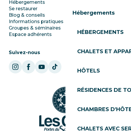
Hébergements
Documentation
Se restaurer
Emplois
Hébergements
Blog & conseils
Ecotourisme
Informations pratiques
Mairie
Groupes & séminaires
SoleGets
HÉBERGEMENTS
Espace adhérents
Les Gets Tourisme
CHALETS ET APP
Suivez-nous
HÔTELS
RÉSIDENCES DE T
CHAMBRES D'HÔT
CHALETS AVEC SE