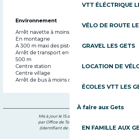
VTT ÉLÉCTRIQUE L
Environnement
Environnement
VÉLO DE ROUTE LE
Arrêt navette à moins de 300 m
En montagne
GRAVEL LES GETS
A 300 m maxi des pistes
Arrêt de transport en commun à moins de
500 m
LOCATION DE VÉLO
Centre station
Centre village
Arrêt de bus à moins de 500 m
ÉCOLES VTT LES G
À faire aux Gets
Mis à jour le 15 avril 2026 à 08:27
par Office de Tourisme des Gets
EN FAMILLE AUX G
(Identifiant de l'offre :
7597189
)