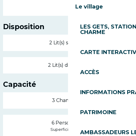
Le village
Disposition
LES GETS, STATION
CHARME
2 Lit(s) simple(s)
CARTE INTERACTI
2 Lit(s) double(s)
ACCÈS
Capacité
INFORMATIONS PR
3 Chambre(s)
PATRIMOINE
6 Personne(s)
2
Superficie : 80 m
AMBASSADEURS L