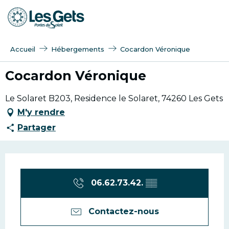
Aller
au
contenu
principal
Accueil
Hébergements
Cocardon Véronique
Cocardon Véronique
Le Solaret B203, Residence le Solaret, 74260 Les Gets
M'y rendre
Partager
Ouverture et coordonn
06.62.73.42.
▒▒
Contactez-nous