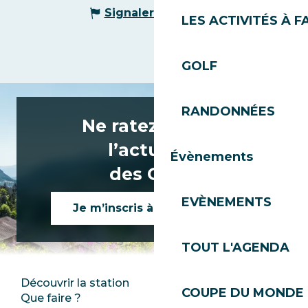
Signaler une erreur
LES ACTIVITÉS À F
GOLF
RANDONNÉES
Ne ratez rien de
l’actualité
Évènements
des Gets !
EVÈNEMENTS
Je m’inscris à la newsletter
TOUT L'AGENDA
Découvrir la station
Espace Presse
COUPE DU MONDE 
Que faire ?
Club Les Gets