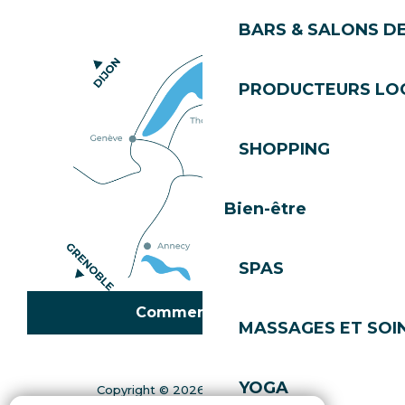
BARS & SALONS D
PRODUCTEURS LO
SHOPPING
Bien-être
SPAS
Comment venir ?
MASSAGES ET SOI
YOGA
Copyright © 2026
Mentions légales