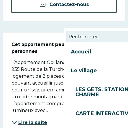
Contactez-nous
Description
Cet appartement peut accueillir jusqu'à 4 
personnes
Accueil
L’Appartement Goillandeau Virginie situé au 
935 Route de la Turche à Les Gets est un 
Le village
logement de 2 pièces d’environ 40 m² 
pouvant accueillir jusqu’à 4 personnes, idéal 
LES GETS, STATION
pour un séjour en famille ou entre amis dans 
CHARME
un cadre montagnard calme et agréable. 
L’appartement comprend un séjour 
lumineux avec...
CARTE INTERACTI
Lire la suite