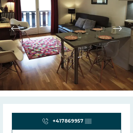
Ouverture et coordonn
+417869957
▒▒