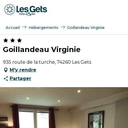
Aller
au
contenu
principal
Accueil
Hébergements
Goillandeau Virginie
Goillandeau Virginie
935 route de la turche, 74260 Les Gets
M'y rendre
Partager