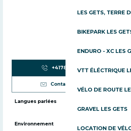
LES GETS, TERRE 
BIKEPARK LES GET
ENDURO - XC LES 
+417869957
▒▒
VTT ÉLÉCTRIQUE L
Contactez-nous
VÉLO DE ROUTE LE
Langues parlées
Langues parlées
GRAVEL LES GETS
Environnement
Environnement
LOCATION DE VÉLO