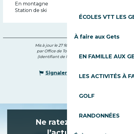
En montagne
Station de ski
ÉCOLES VTT LES G
À faire aux Gets
Mis à jour le 27 février 2026 à 16:54
par Office de Tourisme des Gets
EN FAMILLE AUX G
(Identifiant de l'offre :
4888947
)
Signaler une erreur
LES ACTIVITÉS À F
GOLF
RANDONNÉES
Ne ratez rien de
l’actualité