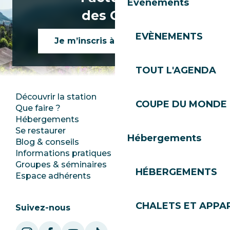
Évènements
des Gets !
EVÈNEMENTS
Je m’inscris à la newsletter
TOUT L'AGENDA
Découvrir la station
Espace Presse
COUPE DU MONDE 
Que faire ?
Club Les Gets
Hébergements
Documentation
Se restaurer
Emplois
Hébergements
Blog & conseils
Ecotourisme
Informations pratiques
Mairie
Groupes & séminaires
SoleGets
HÉBERGEMENTS
Espace adhérents
Les Gets Tourisme
CHALETS ET APP
Suivez-nous