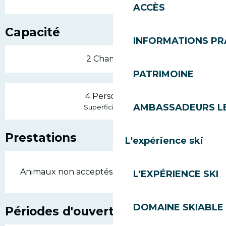
ACCÈS
Capacité
INFORMATIONS PR
2 Chambre(s)
PATRIMOINE
4 Personne(s)
AMBASSADEURS L
2
Superficie : 48 m
Prestations
L'expérience ski
Animaux non acceptés
L'EXPÉRIENCE SKI
DOMAINE SKIABLE 
Périodes d'ouverture