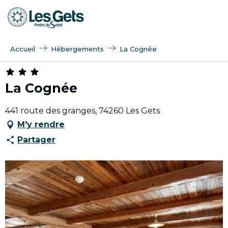
Aller
au
contenu
principal
Accueil
Hébergements
La Cognée
La Cognée
441 route des granges, 74260 Les Gets
M'y rendre
Partager