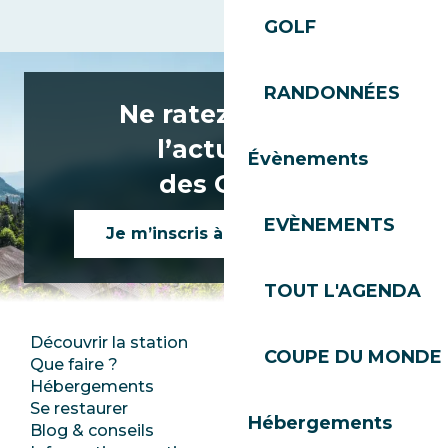
GOLF
RANDONNÉES
Ne ratez rien de
l’actualité
Évènements
des Gets !
EVÈNEMENTS
Je m’inscris à la newsletter
TOUT L'AGENDA
Découvrir la station
Espace Presse
COUPE DU MONDE 
Que faire ?
Club Les Gets
Hébergements
Documentation
Se restaurer
Emplois
Hébergements
Blog & conseils
Ecotourisme