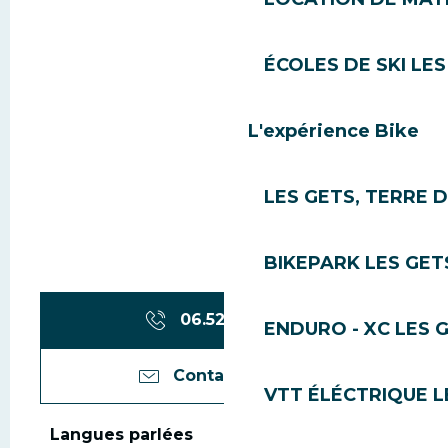
ÉCOLES DE SKI LES
L'expérience Bike
LES GETS, TERRE 
BIKEPARK LES GET
06.52.60.52.
▒▒
ENDURO - XC LES 
Contactez-nous
VTT ÉLÉCTRIQUE L
Langues parlées
Langues parlées