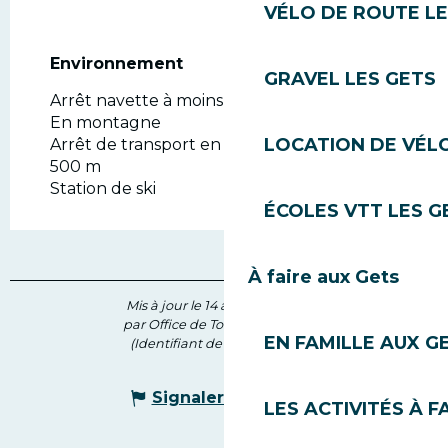
VÉLO DE ROUTE LE
Environnement
Environnement
GRAVEL LES GETS
Arrêt navette à moins de 300 m
En montagne
LOCATION DE VÉLO
Arrêt de transport en commun à moins de
500 m
Station de ski
ÉCOLES VTT LES G
À faire aux Gets
Mis à jour le 14 avril 2026 à 12:20
par Office de Tourisme des Gets
EN FAMILLE AUX G
(Identifiant de l'offre :
206495
)
Signaler une erreur
LES ACTIVITÉS À F