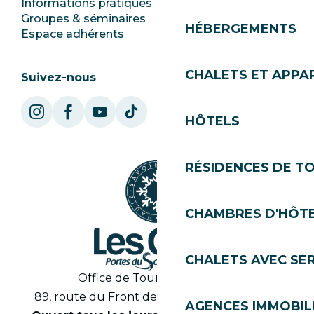
Informations pratiques
Mairie
Groupes & séminaires
SoleGets
HÉBERGEMENTS
Espace adhérents
Les Gets Tourisme
CHALETS ET APP
Suivez-nous
HÔTELS
RÉSIDENCES DE T
CHAMBRES D'HÔT
CHALETS AVEC SE
Office de Tourisme des Gets
89, route du Front de Neige 74260 Les Gets
AGENCES IMMOBIL