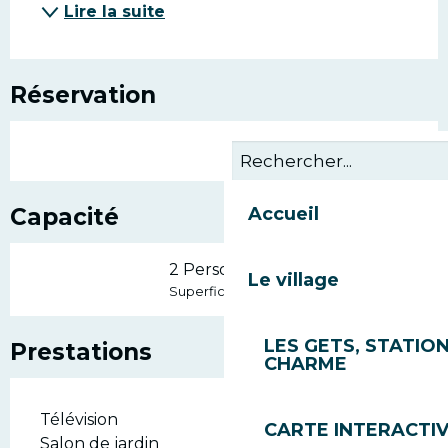
Lire la suite
Réservation
Capacité
Accueil
2 Personne(s)
Le village
2
Superficie : 15 m
LES GETS, STATION
Prestations
CHARME
Télévision
CARTE INTERACTI
Salon de jardin