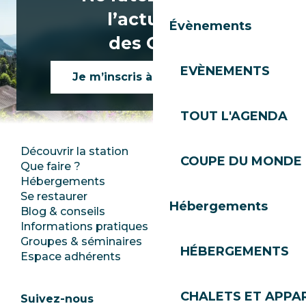
l’actualité
Évènements
des Gets !
EVÈNEMENTS
Je m’inscris à la newsletter
TOUT L'AGENDA
Découvrir la station
Espace Presse
COUPE DU MONDE 
Que faire ?
Club Les Gets
Hébergements
Documentation
Se restaurer
Emplois
Hébergements
Blog & conseils
Ecotourisme
Informations pratiques
Mairie
Groupes & séminaires
SoleGets
HÉBERGEMENTS
Espace adhérents
Les Gets Tourisme
CHALETS ET APP
Suivez-nous