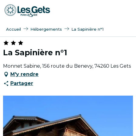
Aller
au
contenu
principal
Accueil
Hébergements
La Sapinière n°1
La Sapinière n°1
Monnet Sabine, 156 route du Benevy, 74260 Les Gets
M'y rendre
Partager