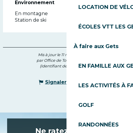
Environnement
Environnement
LOCATION DE VÉLO
En montagne
Station de ski
ÉCOLES VTT LES G
À faire aux Gets
Mis à jour le 11 mai 2026 à 14:19
par Office de Tourisme des Gets
EN FAMILLE AUX G
(Identifiant de l'offre :
73389
)
Signaler une erreur
LES ACTIVITÉS À F
GOLF
RANDONNÉES
Ne ratez rien de