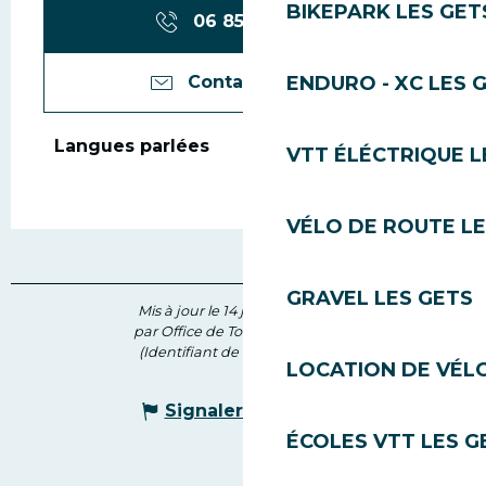
BIKEPARK LES GET
06 85 08 17
▒▒
Contactez-nous
ENDURO - XC LES 
Langues parlées
Langues parlées
VTT ÉLÉCTRIQUE L
VÉLO DE ROUTE LE
GRAVEL LES GETS
Mis à jour le 14 juin 2026 à 11:36
par Office de Tourisme des Gets
(Identifiant de l'offre :
7616174
)
LOCATION DE VÉLO
Signaler une erreur
ÉCOLES VTT LES G