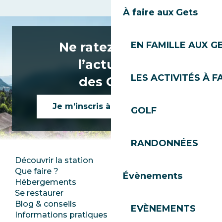
À faire aux Gets
Ne ratez rien de
EN FAMILLE AUX G
l’actualité
LES ACTIVITÉS À F
des Gets !
Je m’inscris à la newsletter
GOLF
RANDONNÉES
Découvrir la station
Espace Presse
Que faire ?
Club Les Gets
Évènements
Hébergements
Documentation
Se restaurer
Emplois
Blog & conseils
Ecotourisme
EVÈNEMENTS
Informations pratiques
Mairie