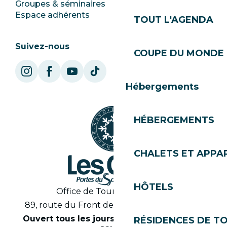
Groupes & séminaires
SoleGets
Espace adhérents
Les Gets Tourisme
TOUT L'AGENDA
Suivez-nous
COUPE DU MONDE 
Hébergements
HÉBERGEMENTS
CHALETS ET APP
HÔTELS
Office de Tourisme des Gets
89, route du Front de Neige 74260 Les Gets
Ouvert tous les jours en saison de 8h30 à
RÉSIDENCES DE T