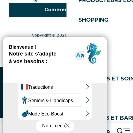
PRODUCTEURS LO
Comment venir ?
SHOPPING
Copyright © 2026
Mentions légales
Bien-être
Gestion du consentement
Politique de confidentialité
Plan du site
Accessibilité : non conforme
Gérer l'accessibilité numérique
SPAS
MASSAGES ET SOI
YOGA
COIFFEURS ET BAR
Forfaits
Réserver