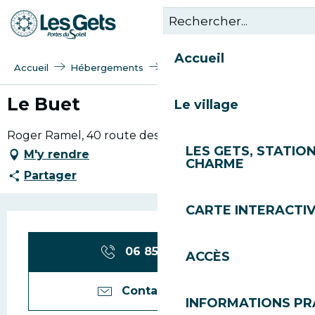
Aller
au
contenu
Accueil
principal
Accueil
Hébergements
Le Buet
Le Buet
Le village
Roger Ramel, 40 route des perrières, 74260 Les Gets
LES GETS, STATION
M'y rendre
CHARME
Partager
CARTE INTERACTI
Ouverture et coordonn
06 85 08 17
▒▒
ACCÈS
Contactez-nous
INFORMATIONS PR