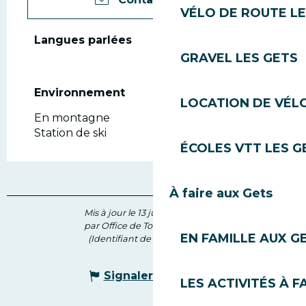
VÉLO DE ROUTE LE
Langues parlées
Langues parlées
GRAVEL LES GETS
Environnement
Environnement
LOCATION DE VÉLO
En montagne
Station de ski
ÉCOLES VTT LES G
À faire aux Gets
Mis à jour le 13 juillet 2026 à 11:36
par Office de Tourisme des Gets
EN FAMILLE AUX G
(Identifiant de l'offre :
206896
)
Signaler une erreur
LES ACTIVITÉS À F