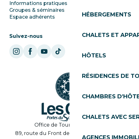
Informations pratiques
Mairie
Groupes & séminaires
SoleGets
HÉBERGEMENTS
Espace adhérents
Les Gets Tourisme
CHALETS ET APP
Suivez-nous
HÔTELS
RÉSIDENCES DE T
CHAMBRES D'HÔT
CHALETS AVEC SE
Office de Tourisme des Gets
89, route du Front de Neige 74260 Les Gets
AGENCES IMMOBIL