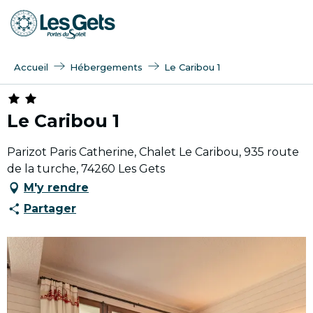
Aller
au
contenu
principal
Accueil
Hébergements
Le Caribou 1
Le Caribou 1
Parizot Paris Catherine, Chalet Le Caribou, 935 route
de la turche, 74260 Les Gets
M'y rendre
Partager