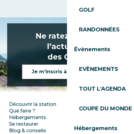
GOLF
RANDONNÉES
Ne ratez rien de
l’actualité
Évènements
des Gets !
EVÈNEMENTS
Je m’inscris à la newsletter
TOUT L'AGENDA
Découvrir la station
Espace Presse
COUPE DU MONDE 
Que faire ?
Club Les Gets
Hébergements
Documentation
Se restaurer
Emplois
Hébergements
Blog & conseils
Ecotourisme