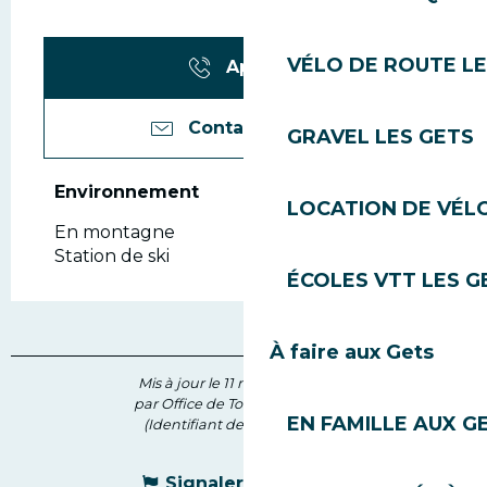
VÉLO DE ROUTE LE
Appeler
Contactez-nous
GRAVEL LES GETS
Environnement
Environnement
LOCATION DE VÉLO
En montagne
Station de ski
ÉCOLES VTT LES G
À faire aux Gets
Mis à jour le 11 mai 2026 à 14:08
par Office de Tourisme des Gets
EN FAMILLE AUX G
(Identifiant de l'offre :
135432
)
Signaler une erreur