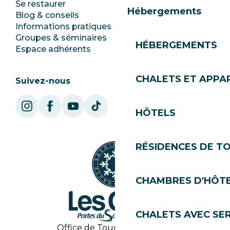
Se restaurer
Emplois
Hébergements
Blog & conseils
Ecotourisme
Informations pratiques
Mairie
Groupes & séminaires
SoleGets
HÉBERGEMENTS
Espace adhérents
Les Gets Tourisme
CHALETS ET APP
Suivez-nous
HÔTELS
RÉSIDENCES DE T
CHAMBRES D'HÔT
CHALETS AVEC SE
Office de Tourisme des Gets