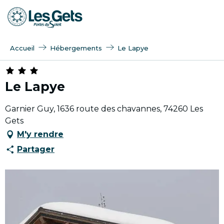
Aller
au
contenu
principal
Accueil
Hébergements
Le Lapye
Le Lapye
Garnier Guy, 1636 route des chavannes, 74260 Les
Gets
M'y rendre
Partager