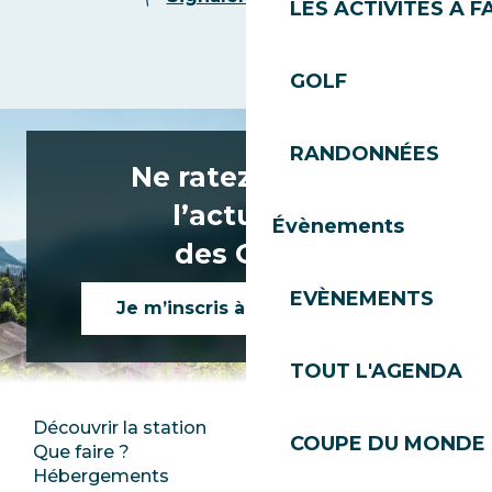
LES ACTIVITÉS À F
GOLF
RANDONNÉES
Ne ratez rien de
l’actualité
Évènements
des Gets !
EVÈNEMENTS
Je m’inscris à la newsletter
TOUT L'AGENDA
Découvrir la station
Espace Presse
COUPE DU MONDE 
Que faire ?
Club Les Gets
Hébergements
Documentation