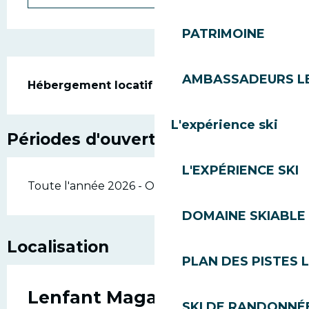
PATRIMOINE
Description
AMBASSADEURS L
Hébergement locatif
L'expérience ski
Périodes d'ouverture
L'EXPÉRIENCE SKI
Toute l'année 2026 - Ouvert tous les jours
DOMAINE SKIABLE 
Localisation
PLAN DES PISTES 
Lenfant Magali & Lodier
SKI DE RANDONNÉE