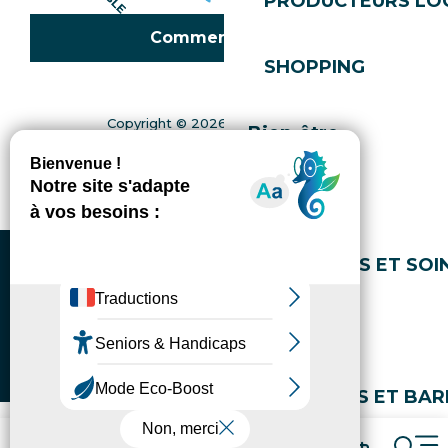
PRODUCTEURS LO
Comment venir ?
SHOPPING
Copyright © 2026
Mentions légales
Bien-être
Gestion du consentement
Politique de confidentialité
Plan du site
Accessibilité : non conforme
Gérer l'accessibilité numérique
SPAS
MASSAGES ET SOI
YOGA
COIFFEURS ET BAR
Forfaits
Réserver