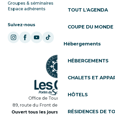
Groupes & séminaires
SoleGets
Espace adhérents
Les Gets Tourisme
TOUT L'AGENDA
Suivez-nous
COUPE DU MONDE 
Hébergements
HÉBERGEMENTS
CHALETS ET APP
HÔTELS
Office de Tourisme des Gets
89, route du Front de Neige 74260 Les Gets
RÉSIDENCES DE T
Ouvert tous les jours en saison de 8h30 à