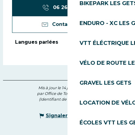
BIKEPARK LES GET
06 26 07 63
▒▒
ENDURO - XC LES 
Contactez-nous
Langues parlées
Langues parlées
VTT ÉLÉCTRIQUE L
VÉLO DE ROUTE LE
GRAVEL LES GETS
Mis à jour le 14 juin 2026 à 11:36
par Office de Tourisme des Gets
(Identifiant de l'offre :
7174214
)
LOCATION DE VÉLO
Signaler une erreur
ÉCOLES VTT LES G