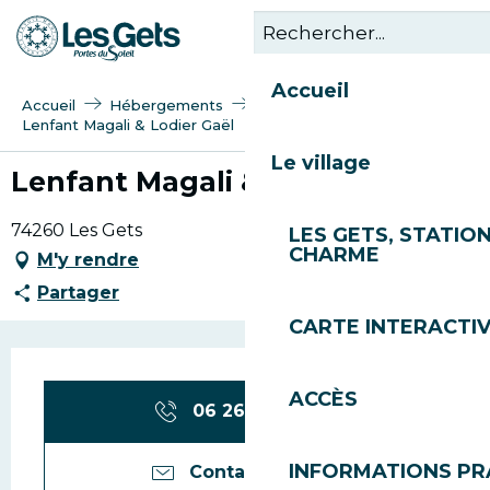
Aller
au
contenu
Accueil
principal
Accueil
Hébergements
Lenfant Magali & Lodier Gaël
Le village
Lenfant Magali & Lodier Gaël
74260 Les Gets
LES GETS, STATION
CHARME
M'y rendre
Partager
CARTE INTERACTI
Ouverture et coordonn
ACCÈS
06 26 07 63
▒▒
INFORMATIONS PR
Contactez-nous