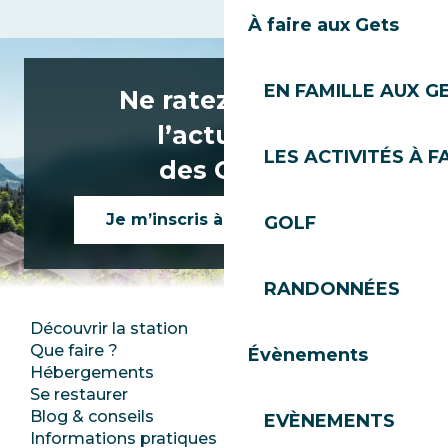
À faire aux Gets
EN FAMILLE AUX G
Ne ratez rien de
l’actualité
LES ACTIVITÉS À F
des Gets !
Je m’inscris à la newsletter
GOLF
RANDONNÉES
Découvrir la station
Espace Presse
Que faire ?
Club Les Gets
Évènements
Hébergements
Documentation
Se restaurer
Emplois
Blog & conseils
Ecotourisme
EVÈNEMENTS
Informations pratiques
Mairie