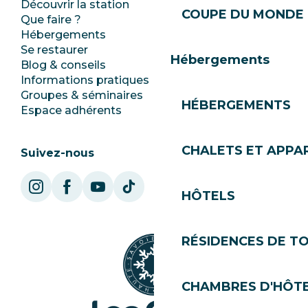
Découvrir la station
Espace Presse
COUPE DU MONDE 
Que faire ?
Club Les Gets
Hébergements
Documentation
Se restaurer
Emplois
Hébergements
Blog & conseils
Ecotourisme
Informations pratiques
Mairie
Groupes & séminaires
SoleGets
HÉBERGEMENTS
Espace adhérents
Les Gets Tourisme
CHALETS ET APP
Suivez-nous
HÔTELS
RÉSIDENCES DE T
CHAMBRES D'HÔT