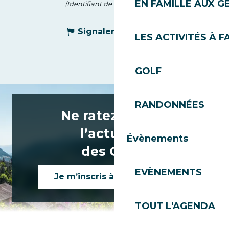
EN FAMILLE AUX G
(Identifiant de l'offre :
7816074
)
Signaler une erreur
LES ACTIVITÉS À F
GOLF
RANDONNÉES
Ne ratez rien de
l’actualité
Évènements
des Gets !
EVÈNEMENTS
Je m’inscris à la newsletter
TOUT L'AGENDA