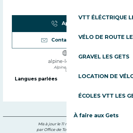
VTT ÉLÉCTRIQUE L
Appeler
VÉLO DE ROUTE LE
Contactez-nous
GRAVEL LES GETS
alpine-lodges.fr
Alpine Lodge
LOCATION DE VÉLO
Langues parlées
Langues parlées
ÉCOLES VTT LES G
À faire aux Gets
Mis à jour le 11 mai 2026 à 15:03
par Office de Tourisme des Gets