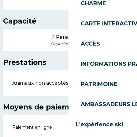
CHARME
Capacité
CARTE INTERACTI
4 Personne(s)
ACCÈS
2
Superficie : 45 m
Prestations
INFORMATIONS PR
Animaux non acceptés
PATRIMOINE
AMBASSADEURS L
Moyens de paiement
L'expérience ski
Paiement en ligne