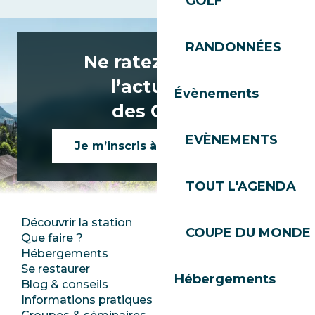
GOLF
RANDONNÉES
Ne ratez rien de
l’actualité
Évènements
des Gets !
EVÈNEMENTS
Je m’inscris à la newsletter
TOUT L'AGENDA
Découvrir la station
Espace Presse
COUPE DU MONDE 
Que faire ?
Club Les Gets
Hébergements
Documentation
Se restaurer
Emplois
Hébergements
Blog & conseils
Ecotourisme
Informations pratiques
Mairie