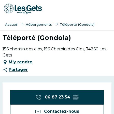
Aller
au
contenu
principal
Accueil
Hébergements
Téléporté (Gondola)
Téléporté (Gondola)
156 chemin des clos, 156 Chemin des Clos, 74260 Les
Gets
M'y rendre
Partager
Ouverture et coordonn
06 87 23 54
▒▒
Contactez-nous