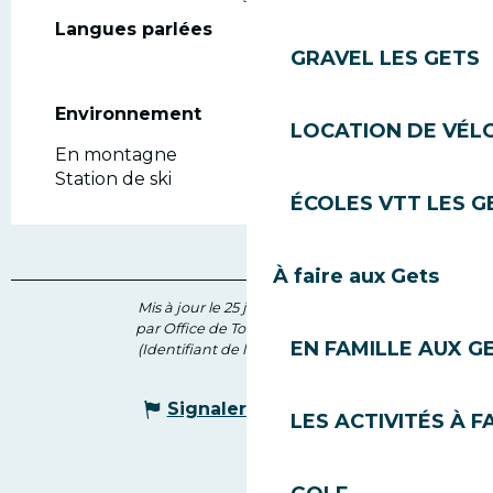
Langues parlées
Langues parlées
GRAVEL LES GETS
Environnement
Environnement
LOCATION DE VÉLO
En montagne
Station de ski
ÉCOLES VTT LES G
À faire aux Gets
Mis à jour le 25 juin 2026 à 10:47
par Office de Tourisme des Gets
EN FAMILLE AUX G
(Identifiant de l'offre :
7889734
)
Signaler une erreur
LES ACTIVITÉS À F