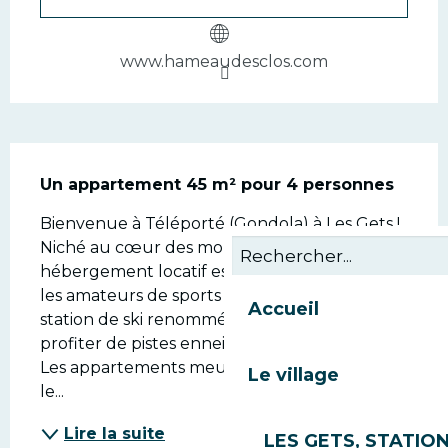
www.hameaudesclos.com
Description
Un appartement 45 m² pour 4 personnes
Bienvenue à Téléporté (Gondola) à Les Gets ! 
Niché au cœur des montagnes, cet 
hébergement locatif est l'endroit idéal pour 
les amateurs de sports d'hiver. Situé dans une 
Accueil
station de ski renommée, vous pourrez 
profiter de pistes enneigées à perte de vue. 
Les appartements meublés vous offrent tout 
Le village
le...
Lire la suite
LES GETS, STATION