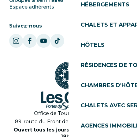
Groupes & séminaires
SoleGets
HÉBERGEMENTS
Espace adhérents
Les Gets Tourisme
CHALETS ET APP
Suivez-nous
HÔTELS
RÉSIDENCES DE T
CHAMBRES D'HÔT
CHALETS AVEC SE
Office de Tourisme des Gets
89, route du Front de Neige 74260 Les Gets
AGENCES IMMOBIL
Ouvert tous les jours en saison de 8h30 à
18h30