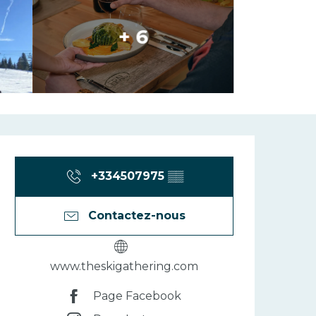
+ 6
Ouverture et 
+334507975
▒▒
Contactez-nous
www.theskigathering.com
Page Facebook