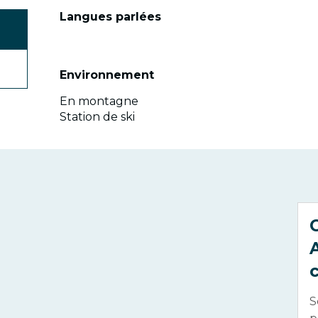
Langues parlées
Langues parlées
Environnement
Environnement
En montagne
Station de ski
S