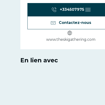
+334507975
▒▒
Contactez-nous
www.theskigathering.com
En lien avec