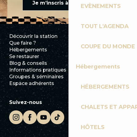
Je m’inscris à la newsletter
EVÈNEMENTS
TOUT L'AGENDA
Découvrir la station
Espace Presse
Que faire ?
Club Les Gets
COUPE DU MONDE 
Hébergements
Documentation
Se restaurer
Emplois
Blog & conseils
Ecotourisme
Hébergements
Informations pratiques
Mairie
Groupes & séminaires
SoleGets
Espace adhérents
Les Gets Tourisme
HÉBERGEMENTS
Suivez-nous
CHALETS ET APP
HÔTELS