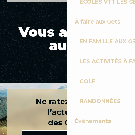
ÉCOLES VTT LES G
À faire aux Gets
Vous aimerez
aussi
EN FAMILLE AUX G
KIFFE TON RIDE, RESPECTE TON SPOT
LES ACTIVITÉS À F
: LES RÈGLES DU BIKEPARK DES GETS
GOLF
Ne ratez rien de
RANDONNÉES
l’actualité
Évènements
des Gets !