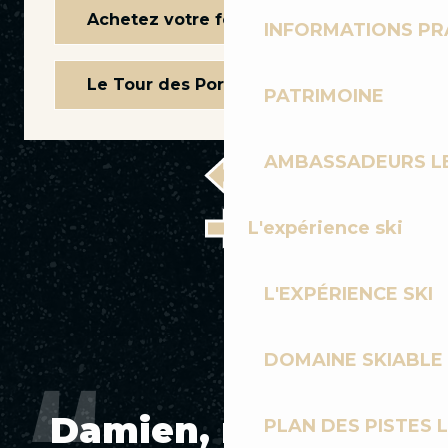
Achetez votre forfait en ligne
INFORMATIONS PR
Le Tour des Portes du Soleil
PATRIMOINE
AMBASSADEURS L
L'expérience ski
L'EXPÉRIENCE SKI
DOMAINE SKIABLE 
Damien, moniteur
PLAN DES PISTES 