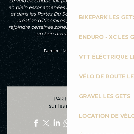
Le vélo électrique fait partie des activités outdoor
en plein essor amenées à se développer aux Gets
et dans les Portes Du Soleil. Avec notamment la
BIKEPARK LES GET
création d’itinéraires plus accessibles pour
rejoindre certaines zones qui requiert aujourd’hui
un bon niveau technique.
ENDURO - XC LES 
Damien - Moniteur MCF
VTT ÉLÉCTRIQUE L
VÉLO DE ROUTE LE
GRAVEL LES GETS
PARTAGEZ
sur les réseaux
LOCATION DE VÉLO