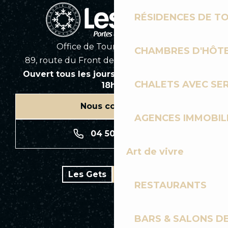
RÉSIDENCES DE T
Office de Tourisme des Gets
CHAMBRES D'HÔT
89, route du Front de Neige 74260 Les Gets
Ouvert tous les jours en saison de 8h30 à
CHALETS AVEC SE
18h30
Nous contacter
AGENCES IMMOBIL
04 50 74 74 74
Art de vivre
Les Gets
Bike park
RESTAURANTS
BARS & SALONS D