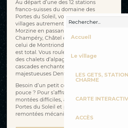
Au départ d’une des 12 stations
franco-suisses du domaine des
Portes du Soleil, vous parcourez les
villages autrement : des Gets à
Morzine en passant par Avoriaz,
Accueil
Champéry, Châtel et le lac Léman et
celui de Montriond, le dépaysement
est total. Vous roulez à la découverte
Le village
des chalets d’alpage centenaires, des
cascades enchanteresses, face aux
majestueuses Dents du Midi !
LES GETS, STATION
CHARME
Besoin d’un petit coup de
pouce ? Pour s’affranchir de quelques
CARTE INTERACTI
montées difficiles, achetez un forfait
Portes du Soleil et profitez des
remontées mécaniques !
ACCÈS