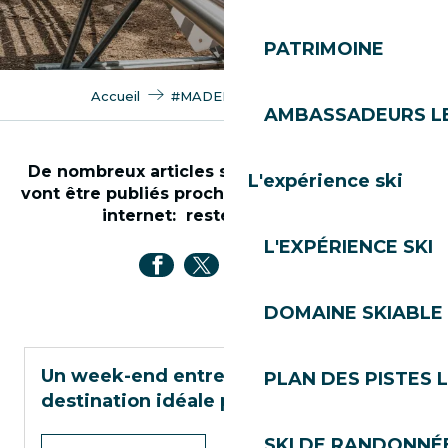
PATRIMOINE
Accueil
#MADEINLESGETS
Fun
AMBASSADEURS L
De nombreux articles sur la thématique #fun
L'expérience ski
vont être publiés prochainement sur notre site
internet: restez connectés !
L'EXPÉRIENCE SKI
DOMAINE SKIABLE 
Un week-end entre amis aux Gets : la
PLAN DES PISTES 
destination idéale pour l’été
SKI DE RANDONNÉE