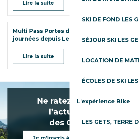
Lire la suite
SKI DE FOND LES 
Multi Pass Portes du Soleil : 5 idées de
journées depuis Les Gets
SÉJOUR SKI LES G
Lire la suite
LOCATION DE MATÉ
ÉCOLES DE SKI LES
Ne ratez rien de
L'expérience Bike
l’actualité
des Gets !
LES GETS, TERRE 
Je m’inscris à la newsletter