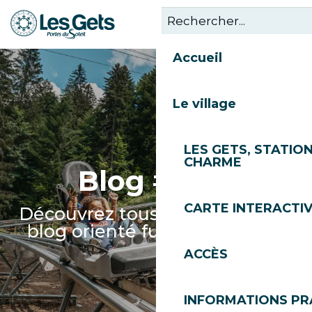
Aller
au
contenu
Accueil
principal
Le village
LES GETS, STATION
CHARME
Blog #FUN
CARTE INTERACTI
Découvrez tous nos articles de
blog orienté fun et activités !
ACCÈS
INFORMATIONS PR