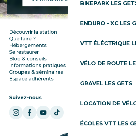
BIKEPARK LES GET
ENDURO - XC LES 
Découvrir la station
Espace Presse
Que faire ?
Club Les Gets
VTT ÉLÉCTRIQUE L
Hébergements
Documentation
Se restaurer
Emplois
Blog & conseils
Ecotourisme
VÉLO DE ROUTE LE
Informations pratiques
Mairie
Groupes & séminaires
SoleGets
Espace adhérents
Les Gets Tourisme
GRAVEL LES GETS
Suivez-nous
LOCATION DE VÉLO
ÉCOLES VTT LES G