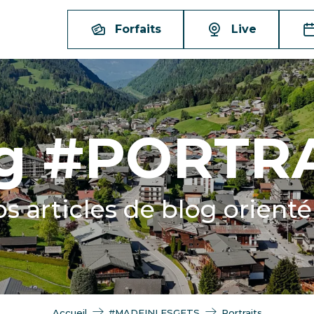
Forfaits
Live
g #PORTR
 articles de blog orienté p
Accueil
#MADEINLESGETS
Portraits