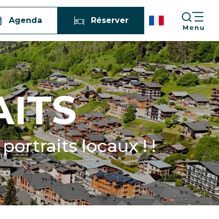
Agenda
Réserver
AITS
ortraits locaux ! !